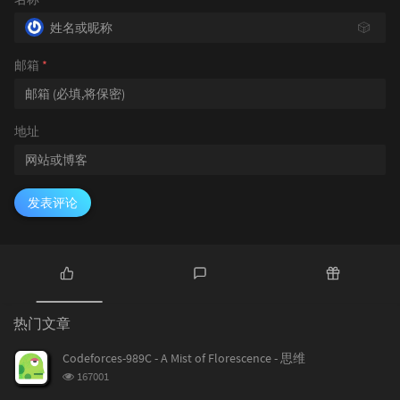
🎲
邮箱
*
地址
发表评论
热
最
随
门
新
机
热门文章
文
评
文
章
论
章
Codeforces-989C - A Mist of Florescence - 思维
浏
167001
览