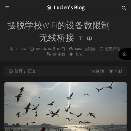
Lucien's Blog
摆脱学校WiFi的设备数限制——
无线桥接
博
发
Lucien
2018 年 04 月 03 日
14046 次浏览
暂无评论
主：
布
分
564字数
其它
时
类：
间：
首页
正文
分享到：