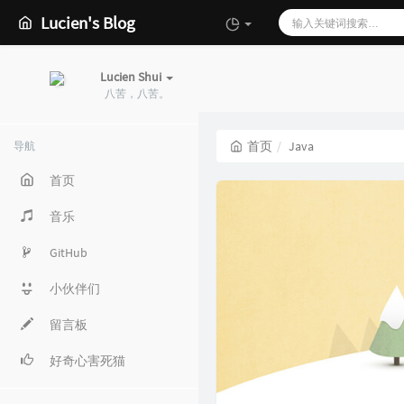
Lucien's Blog
Lucien Shui
八苦，八苦。
首页
Java
导航
首页
音乐
GitHub
小伙伴们
留言板
好奇心害死猫