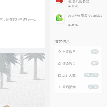
MS 激活服务器
浏
56392
览
次
OpenWrt 安装 OpenClas
数:
法满足需求，需在代码中进行手动
h
浏
47324
览
次
数:
博客信息
文章数目
294
评论数目
405
运行天数
8年233天
最后活动
1 年前