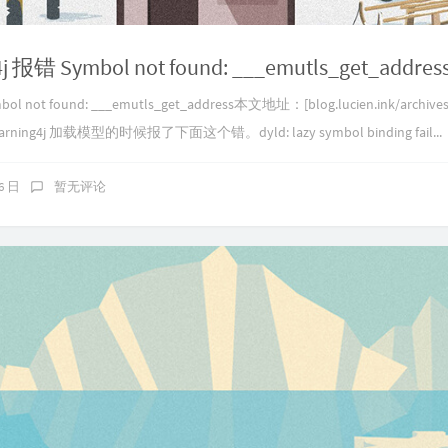
j 报错 Symbol not found: ___emutls_get_addres
l not found: ___emutls_get_address本文地址：[blog.lucien.ink/archives/486
plearning4j 加载模型的时候报了下面这个错。dyld: lazy symbol binding fail...
06 日
暂无评论