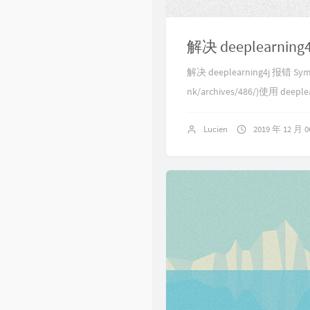
Singularity
解决 deeplearning4
解决 deeplearning4j 报错 Symbo
nk/archives/486/)使用 dee
Lucien
2019 年 12 月 