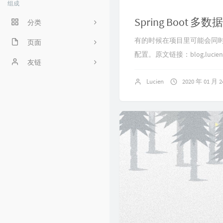
组成
Spring Boot 多
分类
有的时候在项目里可能会同时使用多
程序人生
页面
配置。原文链接：blog.lucien.in
ACM
好奇心害死猫
友链
Lucien
2020 年 01 月 
操作系统
Irene's Blog
工程
Sciorz'Blog
zuhiul
4
机器学习
龙门外的鱼
XorSum's blog
Jessica's Blog
protagonist
Ryan's Workspace