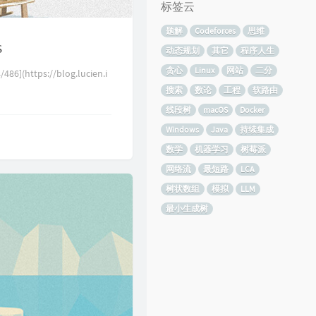
标签云
题解
Codeforces
思维
s
动态规划
其它
程序人生
贪心
Linux
网站
二分
](https://blog.lucien.i
搜索
数论
工程
软路由
线段树
macOS
Docker
Windows
Java
持续集成
数学
机器学习
树莓派
网络流
最短路
LCA
树状数组
模拟
LLM
最小生成树