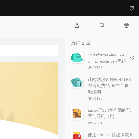
热
最
随
门
新
机
热门文章
文
评
文
章
论
章
Codeforces-989C - A Mist
of Florescence - 思维
浏
167021
览
次
让网站永久拥有HTTPS -
数:
申请免费SSL证书并自
动续期
浏
76191
览
次
Linux下SSR客户端的配
数:
置与开机自启
浏
72634
览
次
使用 vlmcsd 搭建微软 K
数: