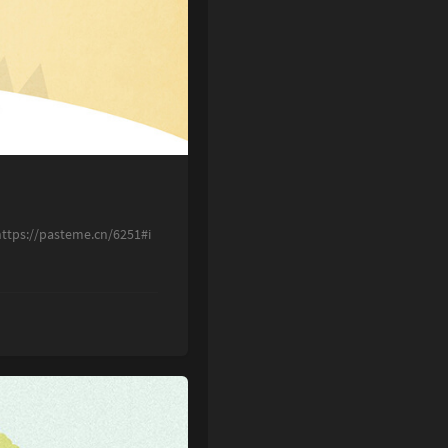
ps://pasteme.cn/6251#i