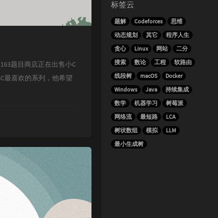
标签云
题解
Codeforces
思维
动态规划
其它
程序人生
贪心
Linux
网站
二分
搜索
数论
工程
软路由
hp?id=12163题目商店正在出售小C
线段树
macOS
Docker
C最喜欢的系列，他希望
Windows
Java
持续集成
数学
机器学习
树莓派
网络流
最短路
LCA
树状数组
模拟
LLM
最小生成树