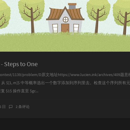
- Steps to One
om/contest/1139/problem/D原文地址https://www.lucien.ink/archiv
$[1, m]$ 中等概率选出一个数字添加到序列里去。检查这个序列所有元素的 
$1$ 操作直至 $gc...
25 日
2 条评论