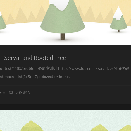
 - Serval and Rooted Tree
contest/1153/problem/D原文地址https://www.lucien.ink/archives/416代码htt
t maxn = int(3e5) + 7; std::vector<int> e...
15 日
2 条评论