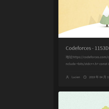
Codeforces - 1153D
地址https://codeforces.com/
nclude <bits/stdc++.h> const in
Lucien
2019 年 04 月 