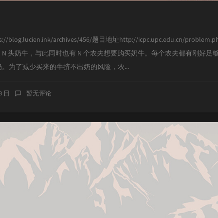
g.lucien.ink/archives/456/题目地址http://icpc.upc.edu.cn/problem
出 N 头奶牛，与此同时也有 N 个农夫想要购买奶牛。每个农夫都有刚好
。为了减少买来的牛挤不出奶的风险，农...
13 日
暂无评论