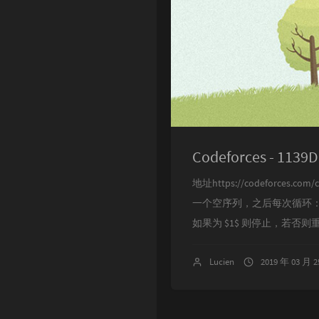
Codeforces - 1139D 
地址https://codeforces.c
一个空序列，之后每次循环：从 
如果为 $1$ 则停止，若否则重复 
Lucien
2019 年 03 月 