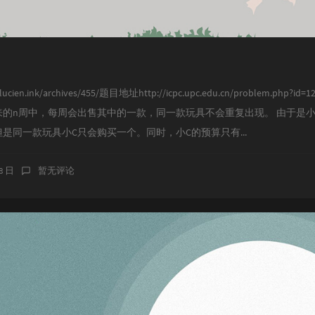
cien.ink/archives/455/题目地址http://icpc.upc.edu.cn/problem.p
的n周中，每周会出售其中的一款，同一款玩具不会重复出现。 由于是小
是同一款玩具小C只会购买一个。同时，小C的预算只有...
08 日
暂无评论