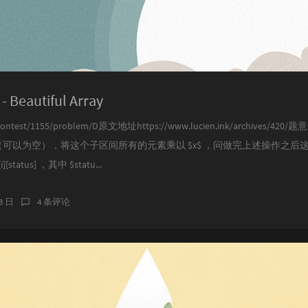
- Beautiful Array
m/contest/1155/problem/D原文地址https://www.lucien.ink/archives/
可以为空），将这个子区间所有的元素乘以 $x$ ，问做完上述操作之后
tus] ，其中 $statu...
23 日
4 条评论