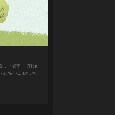
es/409题意模拟一个循环，一开始有
$gcd$ 是否为 $1$，