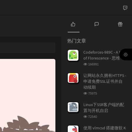
热
最
随
门
新
机
热门文章
文
评
文
章
论
章
Codeforces-989C - A Mist
of Florescence - 思维
浏
166991
览
次
让网站永久拥有HTTPS -
数:
申请免费SSL证书并自
动续期
浏
75975
览
次
Linux下SSR客户端的配
数:
置与开机自启
浏
72540
览
次
使用 vlmcsd 搭建微软 K
数: