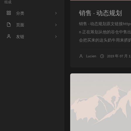
组成
销售 - 动态规划
分类
销售 - 动态规划原文链接https://blo
程序人生
页面
n 正在筹划从他的谷仓中售
ACM
好奇心害死猫
友链
会把买来的这头奶牛用来挤奶
操作系统
Irene's Blog
Lucien
2019 年 07 月 
工程
Sciorz'Blog
zuhiul
4
机器学习
龙门外的鱼
XorSum's blog
Jessica's Blog
protagonist
Ryan's Workspace