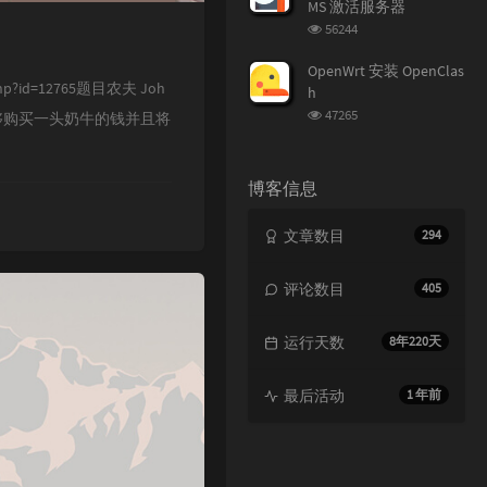
MS 激活服务器
浏
56244
览
次
OpenWrt 安装 OpenClas
数:
.php?id=12765题目农夫 Joh
h
浏
47265
足够购买一头奶牛的钱并且将
览
次
数:
博客信息
文章数目
294
评论数目
405
运行天数
8年220天
最后活动
1 年前