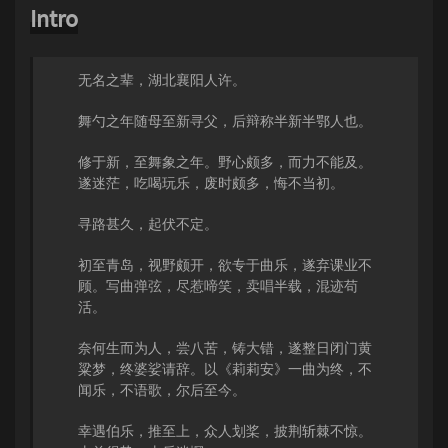
Intro
无名之辈，湖北襄阳人许。
舞勺之年随母至新寻父，后辩称半新半鄂人也。
修于新，至舞象之年。野心颇多，而力不能及。
遂迷茫，吃喝玩乐，废时颇多，悔不当初。
寻路甚久，起伏不定。
初至青岛，视野颇开，欲专于曲乐，遂弃课业不
顾。写曲弹弦，尽惹啼笑，卖唱半载，混迹苟
活。
奈何生而为人，尝八苦，铸大错，遂整日闭门黄
粱梦，终婆娑请辞。以《莉莉安》一曲为终，不
闻乐，不语歌，尔后至今。
幸遇伯乐，推至上，众人划桨，披荆斩棘不惊。