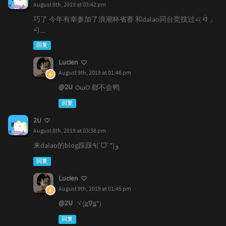
August 8th, 2019 at 03:42 pm
巧了 今年有幸参加了浪潮杯省赛 和dalao同台竞技过∠( ᐛ 」
∠)＿
回复
Lucien
August 9th, 2019 at 01:46 pm
@2U
OωO 都不会鸭
回复
2U
August 8th, 2019 at 03:38 pm
来dalao的blog踩踩٩(ˊᗜˋ*)و
回复
Lucien
August 9th, 2019 at 01:45 pm
@2U
ヾ(≧∇≦*)ゝ
回复