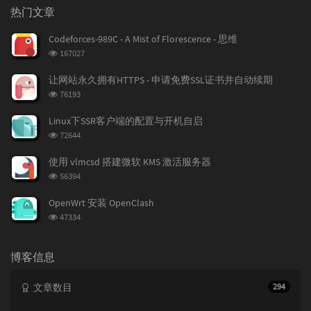
门
新
机
热门文章
文
评
文
章
论
章
Codeforces-989C - A Mist of Florescence - 思维
浏
167027
览
次
让网站永久拥有HTTPS - 申请免费SSL证书并自动续期
数:
浏
76193
览
次
Linux下SSR客户端的配置与开机自启
数:
浏
72644
览
次
使用 vlmcsd 搭建微软 KMS 激活服务器
数:
浏
56394
览
次
OpenWrt 安装 OpenClash
数:
浏
47334
览
次
数:
博客信息
文章数目
294