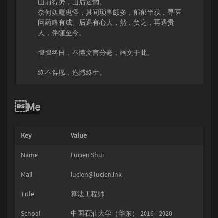
山前得势，山后迷惘。
奈何妖魔鬼怪，其间琐事颇多，郁郁半载，寻医
问药略有成。后遇有心人，然，负之，再遇贵
人，伴随至今。
惶惶终日，不懂文言分毫，画文于此。
终不得愿，抱憾终生。
Me
Key
Value
Name
Lucien Shui
Mail
lucien@lucien.ink
Title
算法工程师
School
中国石油大学（华东） 2016 - 2020