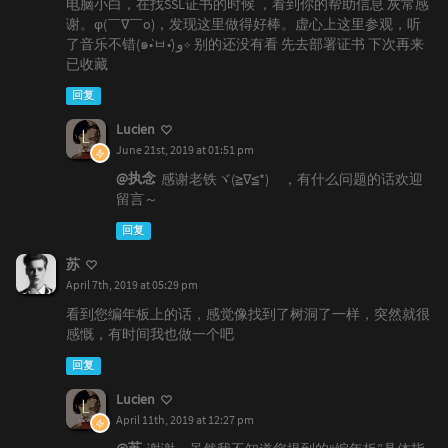
电脑小白，在找SSL证书的时候 ，看到你的帮助信息 灰常感
谢。φ(￣∇￣o)，发现这里做得好棒。虚心上这里参观，听
了音乐不错(๑•̀ㅂ•́)و✧ 别的还没有看 先去部署证书 下次再来
已收藏
回复
Lucien
June 21st, 2019 at 01:51 pm
@执念
感谢老铁ヾ(≧∇≦*)ゝ，有什么问题的话欢迎
留言～
回复
苏
April 7th, 2019 at 05:29 pm
看到您编年板上的话，感觉像找到了树洞了一样，突然就很
感慨，有时间我也做一个吧
回复
Lucien
April 11th, 2019 at 12:27 pm