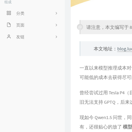
组成
分类
程序人生
页面
请注意，本文编写于 8
ACM
好奇心害死猫
友链
本文地址：
blog.lu
操作系统
Irene's Blog
工程
Sciorz'Blog
一直以来模型推理成本对
zuhiul
4
可能低的成本去获得尽可
机器学习
龙门外的鱼
曾经尝试过用 Tesla P4（
XorSum's blog
旧无法支持 GPTQ，后来这张卡
Jessica's Blog
现如今 Qwen1.5 问世，同时
protagonist
有，还很贴心的放了
模
Ryan's Workspace