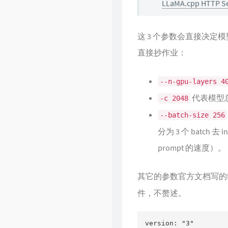
LLaMA.cpp HTTP S
这 3 个参数会直接决定模
直接抄作业：
--n-gpu-layers 4
代表模型总
-c 2048
--batch-size 256
分为 3 个 batc
prompt 的速度）。
其它的参数官方文档写的
件，不赘述。
version: "3"
