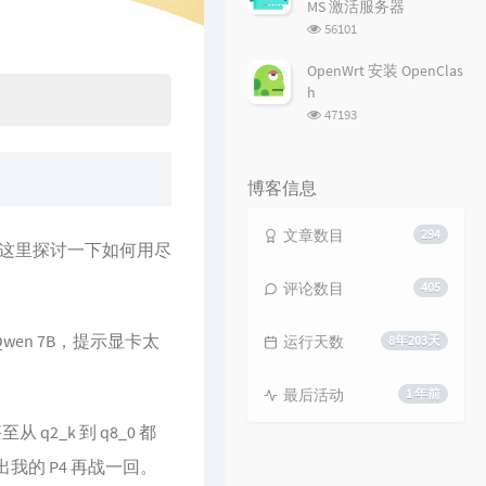
MS 激活服务器
浏
56101
览
次
OpenWrt 安装 OpenClas
数:
h
浏
47193
览
次
数:
博客信息
文章数目
294
这里探讨一下如何用尽
评论数目
405
 Qwen 7B，提示显卡太
运行天数
8年203天
最后活动
1 年前
 q2_k 到 q8_0 都
的 P4 再战一回。