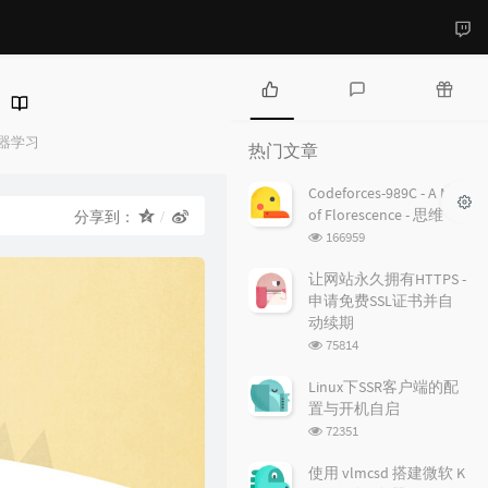
热
最
随
门
新
机
器学习
热门文章
：
文
评
文
章
论
章
Codeforces-989C - A Mist
of Florescence - 思维
分享到：
浏
166959
览
次
让网站永久拥有HTTPS -
数:
申请免费SSL证书并自
动续期
浏
75814
览
次
Linux下SSR客户端的配
数:
置与开机自启
浏
72351
览
次
使用 vlmcsd 搭建微软 K
数: