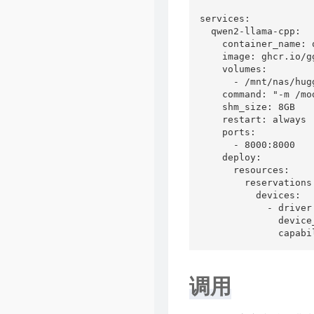
services:

  qwen2-llama-cpp:

    container_name: 
    image: ghcr.io/g
    volumes:

      - /mnt/nas/hug
    command: "-m /mo
    shm_size: 8GB

    restart: always

    ports:

      - 8000:8000

    deploy:

      resources:

        reservations:
          devices:

            - driver:
              device_
              capabi
调用