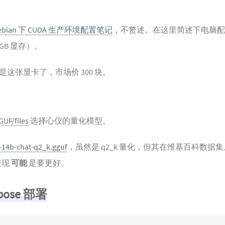
ebian 下 CUDA 生产环境配置笔记
，不赘述。在这里简述下电脑配置：CP
.5GB 显存）。
这张显卡了，市场价 300 块。
UF/files
选择心仪的量化模型。
14b-chat-q2_k.gguf
，虽然是 q2_k 量化，但其在维基百科数据
表现
可能
是要更好。
pose 部署