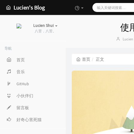
Lucien's Blog
使用
Lucien Shui
八苦，八苦。
博
Lucien
主：
导航
首页
正文
首页
音乐
GitHub
小伙伴们
留言板
好奇心害死猫