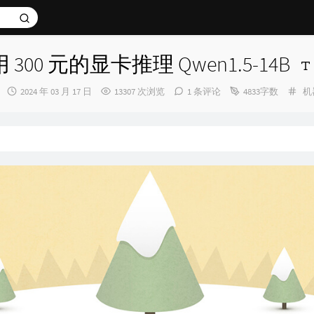
 300 元的显卡推理 Qwen1.5-14B
发
分
2024 年 03 月 17 日
13307 次浏览
1 条评论
4833字数
机
布
类
时
间：