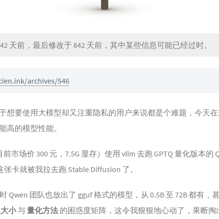
42 天前，最后修改于 842 天前，其中某些信息可能已经过时。
cien.ink/archives/546
于想要使用大模型却又注重隐私的用户来说都是个难题，今天在
能高的模型性能。
目前市场价 300 元，7.5G 显存）使用 vllm 去跑 GPTQ 量化版本的
就被我拉去跑 Stable Diffusion 了。
 Qwen 团队也放出了 gguf 格式的模型，从 0.5B 至 72B 都有，甚至从
型大小
与
量化方法
的困惑度矩阵，这令我狠狠地心动了，果断掏出我