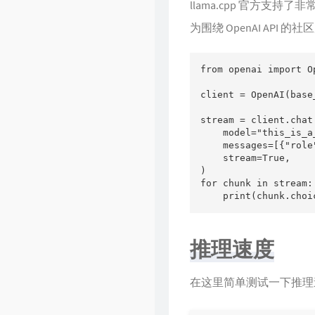
llama.cpp 官方支持
为围绕 OpenAI API
from openai import Op
client = OpenAI(base
stream = client.chat
    model="this_is_a
    messages=[{"rol
    stream=True,

)

for chunk in stream:

    print(chunk.choi
推理速度
在这里简单测试一下推理