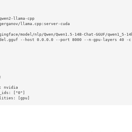
qwen2-llama-cpp

gerganov/llama.cpp:server-cuda

gingface/model/nlp/Qwen/Qwen1.5-14B-Chat-GGUF/qwen1_5-14b
del.gguf --host 0.0.0.0 --port 8000 --n-gpu-layers 40 -c


 nvidia

ids: ["0"]

lities: [gpu]