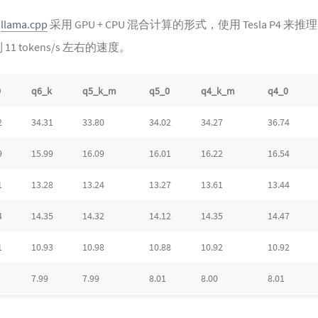
助
llama.cpp
采用 GPU + CPU 混合计算的形式，使用 Tesla P4 来推理 Qw
11 tokens/s 左右的速度。
0
q6_k
q5_k_m
q5_0
q4_k_m
q4_0
2
34.31
33.80
34.02
34.27
36.74
9
15.99
16.09
16.01
16.22
16.54
1
13.28
13.24
13.27
13.61
13.44
4
14.35
14.32
14.12
14.35
14.47
1
10.93
10.98
10.88
10.92
10.92
7.99
7.99
8.01
8.00
8.01