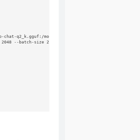
-chat-q2_k.gguf:/model.gguf:ro

 2048 --batch-size 256 --threads 4 --alias this_is_a_mode