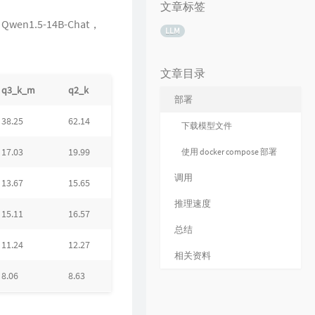
文章标签
en1.5-14B-Chat，
LLM
文章目录
q3_k_m
q2_k
部署
38.25
62.14
下载模型文件
17.03
19.99
使用 docker compose 部署
调用
13.67
15.65
推理速度
15.11
16.57
总结
11.24
12.27
相关资料
8.06
8.63