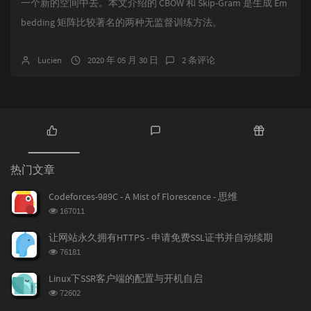
一个新的空间中去。本文介绍的 CBOW 和 Skip-Gram 是生成 Em
bedding 矩阵比较著名的两种无监督训练方法。
Lucien
2020 年 05 月 30 日
2 条评论
热
最
随
门
新
机
热门文章
文
评
文
章
论
章
Codeforces-989C - A Mist of Florescence - 思维
浏
167011
览
次
让网站永久拥有HTTPS - 申请免费SSL证书并自动续期
数:
浏
76181
览
次
Linux下SSR客户端的配置与开机自启
数:
浏
72602
览