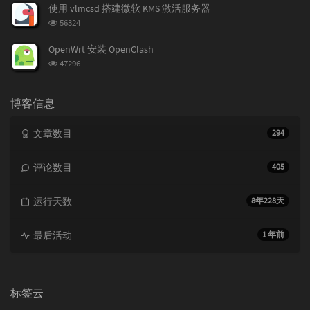
次
使用 vlmcsd 搭建微软 KMS 激活服务器
数:
浏
56324
览
次
OpenWrt 安装 OpenClash
数:
浏
47296
览
次
数:
博客信息
文章数目
294
评论数目
405
运行天数
8年228天
最后活动
1 年前
标签云