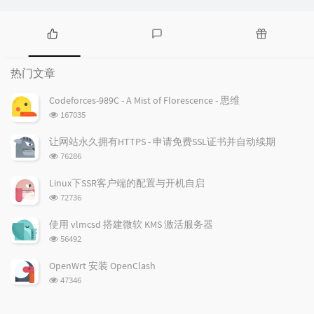
热
最
随
门
新
机
热门文章
文
评
文
章
论
章
Codeforces-989C - A Mist of Florescence - 思维
浏
167035
览
次
让网站永久拥有HTTPS - 申请免费SSL证书并自动续期
数:
浏
76286
览
次
Linux下SSR客户端的配置与开机自启
数:
浏
72736
览
次
使用 vlmcsd 搭建微软 KMS 激活服务器
数:
浏
56492
览
次
OpenWrt 安装 OpenClash
数:
浏
47346
览
次