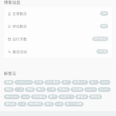
数:
博客信息
文章数目
294
评论数目
405
运行天数
8年236天
最后活动
1 年前
标签云
题解
Codeforces
思维
动态规划
其它
程序人生
贪心
Linux
网站
二分
搜索
数论
工程
软路由
线段树
macOS
Docker
Windows
Java
持续集成
数学
机器学习
树莓派
网络流
最短路
LCA
树状数组
模拟
LLM
最小生成树