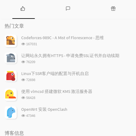
热
最
随
门
新
机
热门文章
文
评
文
章
论
章
Codeforces-989C - A Mist of Florescence - 思维
浏
167031
览
次
让网站永久拥有HTTPS - 申请免费SSL证书并自动续期
数:
浏
76209
览
次
Linux下SSR客户端的配置与开机自启
数:
浏
72698
览
次
使用 vlmcsd 搭建微软 KMS 激活服务器
数:
浏
56428
览
次
OpenWrt 安装 OpenClash
数:
浏
47346
览
次
数:
博客信息