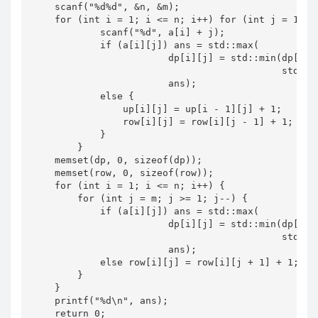
    scanf("%d%d", &n, &m);

    for (int i = 1; i <= n; i++) for (int j = 1; j 
            scanf("%d", a[i] + j);

            if (a[i][j]) ans = std::max(

                        dp[i][j] = std::min(dp[i - 
                                            std::m
                        ans);

            else {

                up[i][j] = up[i - 1][j] + 1;

                row[i][j] = row[i][j - 1] + 1;

            }

        }

    memset(dp, 0, sizeof(dp));

    memset(row, 0, sizeof(row));

    for (int i = 1; i <= n; i++) {

        for (int j = m; j >= 1; j--) {

            if (a[i][j]) ans = std::max(

                        dp[i][j] = std::min(dp[i - 
                                            std::m
                        ans);

            else row[i][j] = row[i][j + 1] + 1;

        }

    }

    printf("%d\n", ans);

    return 0;
