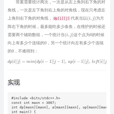
答案需要统计两次，一次是从左上角到右下角的对
角线，一次是左下角到右上角的对角线，现在只考虑左
(
i
,
j
)
上角到右下角的对角线，
代表当以
为方
dp[i][j]
阵右下角的时候，最多能吃多少条鱼，在维护的时候还
(
i
,
j
)
0
需要两个辅助数组，一个统计当
这个点为
的时候
0
向上有多少个连续的
，另一个统计向左有多少个连续
0
的
，不难得到：
d
p
[
i
]
[
j
]
=
m
i
n
(
d
p
[
i
−
1
]
[
j
−
1
]
,
u
p
[
i
−
1
]
[
j
]
,
l
e
f
t
[
i
]
[
j
−
1
]
)
+
1
实现
#include <bits/stdc++.h>

const int maxn = 3007;

int dp[maxn][maxn], a[maxn][maxn], up[maxn][maxn], 
int main() {
