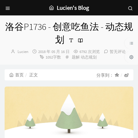
Lucien's Blog
洛谷P1736 - 创意吃鱼法 - 动态规
划
博
发
Lucien
2018 年 05 月 16 日
6792 次浏览
暂无评论
主：
布
分
1052字数
题解
动态规划
时
类：
间：
首页
正文
分享到：