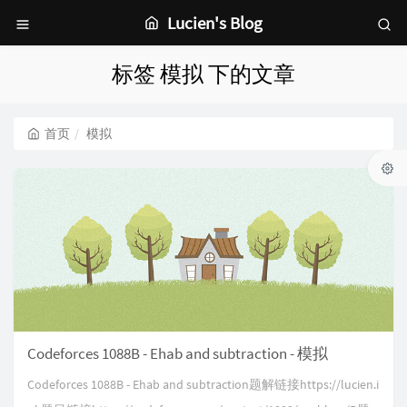
Lucien's Blog
标签 模拟 下的文章
首页
模拟
Codeforces 1088B - Ehab and subtraction - 模拟
Codeforces 1088B - Ehab and subtraction题解链接https://lucien.i