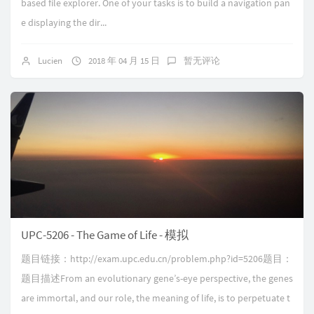
based file explorer. One of your tasks is to build a navigation pan
e displaying the dir...
Lucien
2018 年 04 月 15 日
暂无评论
UPC-5206 - The Game of Life - 模拟
题目链接：http://exam.upc.edu.cn/problem.php?id=5206题目：
题目描述From an evolutionary gene’s-eye perspective, the genes
are immortal, and our role, the meaning of life, is to perpetuate t