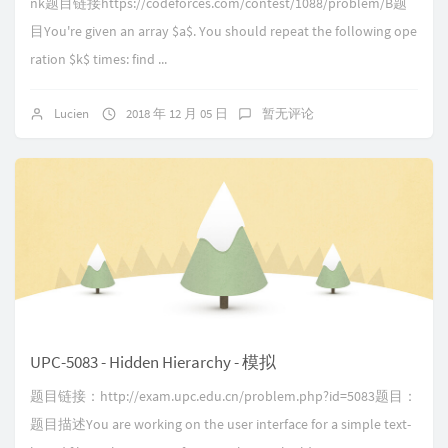
nk题目链接https://codeforces.com/contest/1088/problem/B题
目You're given an array $a$. You should repeat the following ope
ration $k$ times: find ...
Lucien
2018 年 12 月 05 日
暂无评论
UPC-5083 - Hidden Hierarchy - 模拟
题目链接：http://exam.upc.edu.cn/problem.php?id=5083题目：
题目描述You are working on the user interface for a simple text-