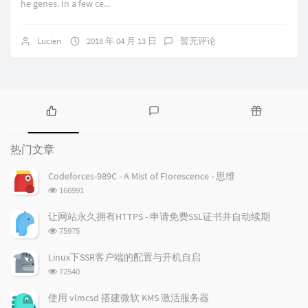
he genes. In a few ce...
Lucien
2018 年 04 月 13 日
暂无评论
热
最
随
门
新
机
热门文章
文
评
文
章
论
章
Codeforces-989C - A Mist of Florescence - 思维
浏
166991
览
次
让网站永久拥有HTTPS - 申请免费SSL证书并自动续期
数:
浏
75975
览
次
Linux下SSR客户端的配置与开机自启
数:
浏
72540
览
次
使用 vlmcsd 搭建微软 KMS 激活服务器
数: