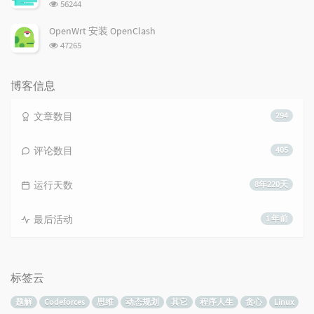
浏
56244
览
次
OpenWrt 安装 OpenClash
数:
浏
47265
览
次
数:
博客信息
文章数目
294
评论数目
405
运行天数
8年220天
最后活动
1 年前
标签云
题解
Codeforces
思维
动态规划
其它
程序人生
贪心
Linux