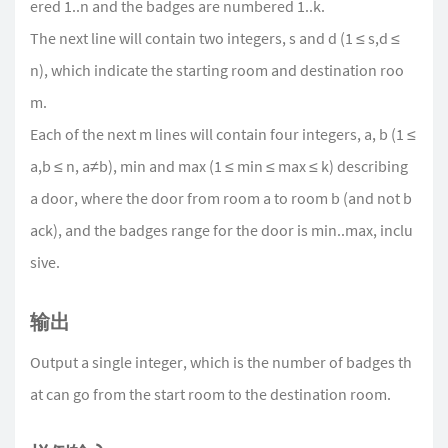
ered 1..n and the badges are numbered 1..k.
The next line will contain two integers, s and d (1 ≤ s,d ≤
n), which indicate the starting room and destination roo
m.
Each of the next m lines will contain four integers, a, b (1 ≤
a,b ≤ n, a≠b), min and max (1 ≤ min ≤ max ≤ k) describing
a door, where the door from room a to room b (and not b
ack), and the badges range for the door is min..max, inclu
sive.
输出
Output a single integer, which is the number of badges th
at can go from the start room to the destination room.