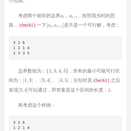
小范围。
a
i
a
1
i
+
考虑两个相邻的边界
，
，按照我当时的思
[
a
i
,
a
i
+
1
]
路，
一下
是不是一个可行解，考虑：
check()
3 2 6

1 2 1 4

2 3 3 5
{
1
,
3
,
4
,
5
}
边界数组为：
，所有的最小可能可行区
[
1
,
3
]
、
[
3
,
4
]
、
[
4
,
5
]
间为：
，分别对其
之后
check()
、
、
[
3
,
4
]
发现
可以通过，即答案是这个区间的长度：2。
再考虑这个样例：
3 2 6

1 2 1 4
