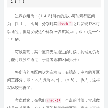
2 3 4 5
{
1
,
4
,
5
}
边界数组为：
所有的最小可能可行区间
[
1
,
4
]
、
[
4
,
5
]
为：
，分别对其
之后发现都不可
check()
、
以通过，但是发现这个样例应该答案为1，即：4是一个
可行解。
可以发现，某个区间无法通过的时候，其端点仍有
可能可以独立通过，于是考虑将区间拆开：
将所有的闭区间拆为左端点，右端点，中间的开区
[
a
,
b
]
[
a
,
a
]
、
(
a
,
b
)
、
[
b
,
b
]
间三部分，即：
拆为
，这样
、
、
就比较完善了。
考虑优化，在我们
一个点的时候，常规做
check()