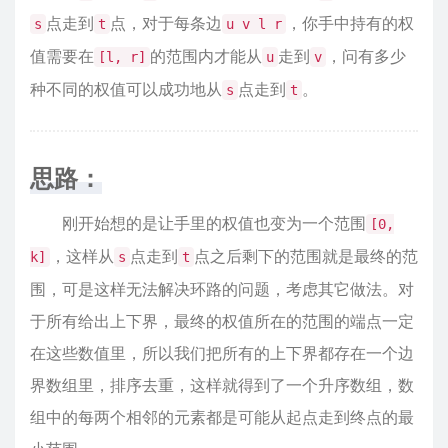
点走到
点，对于每条边
，你手中持有的权
s
t
u v l r
值需要在
的范围内才能从
走到
，问有多少
[l, r]
u
v
种不同的权值可以成功地从
点走到
。
s
t
思路：
刚开始想的是让手里的权值也变为一个范围
[0,
，这样从
点走到
点之后剩下的范围就是最终的范
k]
s
t
围，可是这样无法解决环路的问题，考虑其它做法。对
于所有给出上下界，最终的权值所在的范围的端点一定
在这些数值里，所以我们把所有的上下界都存在一个边
界数组里，排序去重，这样就得到了一个升序数组，数
组中的每两个相邻的元素都是可能从起点走到终点的最