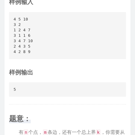
样例输入
4 5 10

3 2

1 2 4 7

3 1 1 6

3 4 7 10

2 4 3 5

4 2 8 9
样例输出
5
题意：
有
个点，
条边，还有一个总上界
，你需要从
n
m
k