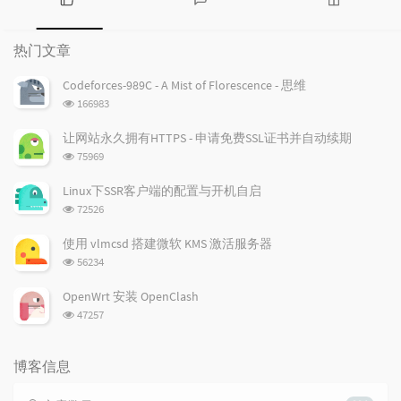
热
最
随
门
新
机
热门文章
文
评
文
章
论
章
Codeforces-989C - A Mist of Florescence - 思维
浏
166983
览
次
让网站永久拥有HTTPS - 申请免费SSL证书并自动续期
数:
浏
75969
览
次
Linux下SSR客户端的配置与开机自启
数:
浏
72526
览
次
使用 vlmcsd 搭建微软 KMS 激活服务器
数:
浏
56234
览
次
OpenWrt 安装 OpenClash
数:
浏
47257
览
次
数:
博客信息