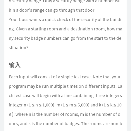
d security badge. Only a security badge with a number wit
hin a door’s range can go through that door.
Your boss wants a quick check of the security of the buildi
ng. Given a starting room and a destination room, how ma
ny security badge numbers can go from the start to the de
stination?
输入
Each input will consist of a single test case. Note that your
program may be run multiple times on different inputs. Ea
ch test case will begin with a line containing three integers
integer n (1 ≤ n ≤ 1,000), m (1 ≤ m ≤ 5,000) and k (1 ≤ k ≤ 10
9 ), where n is the number of rooms, m is the number of d
oors, and k is the number of badges. The rooms are numb