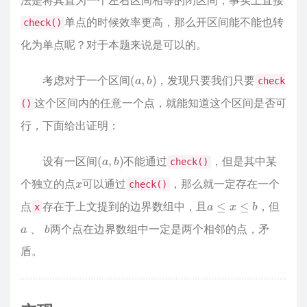
法是将其置为一个左右区间相等的闭区间，事实上直接
单点的时候效率更高，那么开区间能不能也转
check()
化为单点呢？对于本题来说是可以的。
(
a
,
b
)
考虑对于一个区间
，发现只要我们只要
check
这个区间内的任意一个点，就能知道这个区间是否可
()
行，下面给出证明：
(
a
,
b
)
设有一区间
不能通过
，但是其中某
check()
x
个独立的点
可以通过
，那么就一定存在一个
check()
a
≤
x
≤
b
点
存在于上文提到的边界数组中，且
，但
x
a
、
b
两个点在边界数组中一定是两个相邻的点，矛
、
盾。