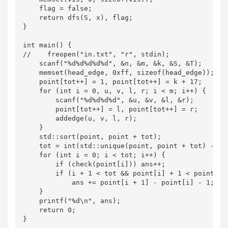
    flag = false;

    return dfs(S, x), flag;

}

int main() {

//    freopen("in.txt", "r", stdin);

    scanf("%d%d%d%d%d", &n, &m, &k, &S, &T);

    memset(head_edge, 0xff, sizeof(head_edge));

    point[tot++] = 1, point[tot++] = k + 17;

    for (int i = 0, u, v, l, r; i < m; i++) {

        scanf("%d%d%d%d", &u, &v, &l, &r);

        point[tot++] = l, point[tot++] = r;

        addedge(u, v, l, r);

    }

    std::sort(point, point + tot);

    tot = int(std::unique(point, point + tot) - poi
    for (int i = 0; i < tot; i++) {

        if (check(point[i])) ans++;

        if (i + 1 < tot && point[i] + 1 < point[i +
            ans += point[i + 1] - point[i] - 1;

    }

    printf("%d\n", ans);

    return 0;

}