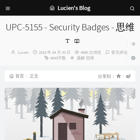
Lucien's Blog
UPC-5155 - Security Badges - 思维
博
发
Lucien
2018 年 04 月 30 日
4880 次浏览
暂无评论
主：
布
分
4045字数
题解
思维
时
类：
间：
首页
正文
分享到：