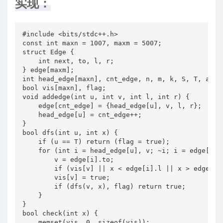
实现：
#include <bits/stdc++.h>

const int maxn = 1007, maxm = 5007;

struct Edge {

    int next, to, l, r;

} edge[maxm];

int head_edge[maxn], cnt_edge, n, m, k, S, T, ans, 
bool vis[maxn], flag;

void addedge(int u, int v, int l, int r) {

    edge[cnt_edge] = {head_edge[u], v, l, r};

    head_edge[u] = cnt_edge++;

}

bool dfs(int u, int x) {

    if (u == T) return (flag = true);

    for (int i = head_edge[u], v; ~i; i = edge[i].n
        v = edge[i].to;

        if (vis[v] || x < edge[i].l || x > edge[i].
        vis[v] = true;

        if (dfs(v, x), flag) return true;

    }

}

bool check(int x) {

    memset(vis, 0, sizeof(vis));
