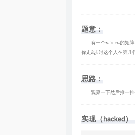
题意：
n
×
m
有一个
的矩阵
k
你走
步时这个人在第几
思路：
观察一下然后推一推
实现（hacked）