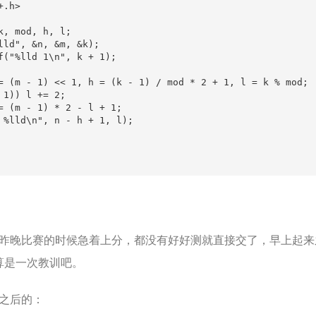
.h>

k, mod, h, l;

lld", &n, &m, &k);

f("%lld 1\n", k + 1);

= (m - 1) << 1, h = (k - 1) / mod * 2 + 1, l = k % mod;

1)) l += 2;

= (m - 1) * 2 - l + 1;

 %lld\n", n - h + 1, l);

比赛的时候急着上分，都没有好好测就直接交了，早上起来之后发
，算是一次教训吧。
之后的：