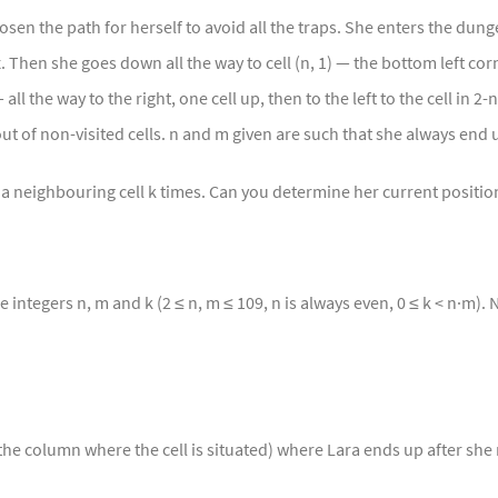
en the path for herself to avoid all the traps. She enters the dungeon 
x. Then she goes down all the way to cell (n, 1) — the bottom left co
all the way to the right, one cell up, then to the left to the cell in 2
t of non-visited cells. n and m given are such that she always end up 
a neighbouring cell k times. Can you determine her current positio
 integers n, m and k (2 ≤ n, m ≤ 109, n is always even, 0 ≤ k < n·m). N
 the column where the cell is situated) where Lara ends up after she