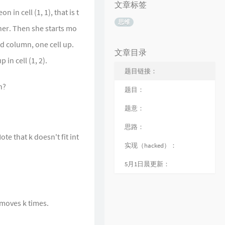
文章标签
in cell (1, 1), that is t
思维
rner. Then she starts mo
-nd column, one cell up.
文章目录
in cell (1, 2).
题目链接：
n?
题目：
题意：
思路：
ote that k doesn't fit int
实现（hacked）：
5月1日晨更新：
 moves k times.