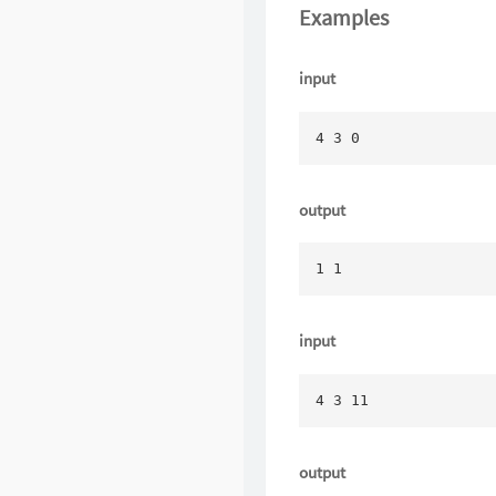
Examples
input
4 3 0
output
1 1
input
4 3 11
output