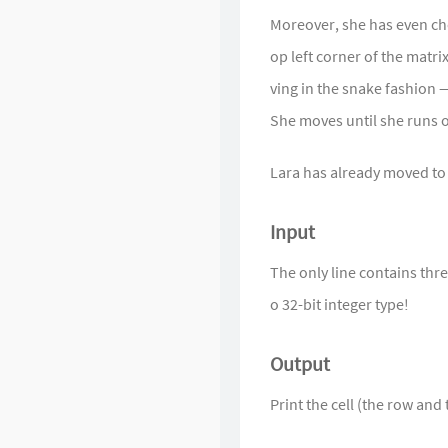
Moreover, she has even chos
Singularity
op left corner of the matri
ving in the snake fashion — 
She moves until she runs ou
Lara has already moved to 
Input
The only line contains three
o 32-bit integer type!
Output
Print the cell (the row and