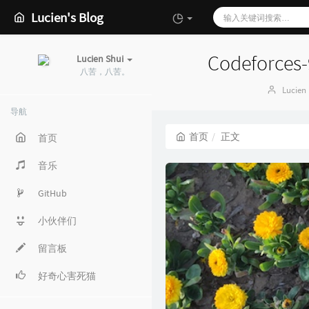
Lucien's Blog
Codeforces-
Lucien Shui
八苦，八苦。
博
Lucien
主：
导航
首页
正文
首页
音乐
GitHub
小伙伴们
留言板
好奇心害死猫