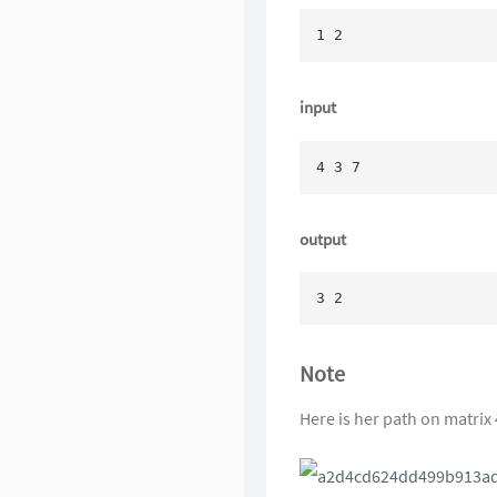
1 2
input
4 3 7
output
3 2
Note
Here is her path on matrix 