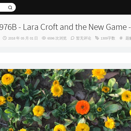
976B - Lara Croft and the New Gam
发
分
2018 年 05 月 01 日
6596 次浏览
暂无评论
1309字数
题
布
类
时
间：