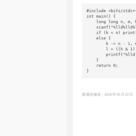
#include <bits/stdc++
int main() {

    long long n, m, 
    scanf("%lld%lld%
    if (k < n) print
    else {

        k -= n - 1, 
        l = ((h & 1)
        printf("%lld
    }

    return 0;

}
最后修改：2018 年 05 月 23 日