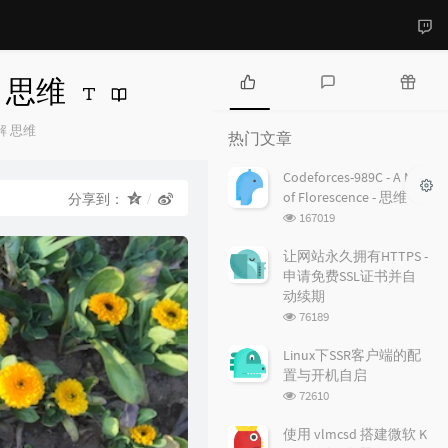
e - 思维
热
最
随
门
新
机
解
思维
热门文章
：
文
评
文
章
论
章
Codeforces-989C - A Mist
of Florescence - 思维
分享到：
浏
167019
览
次
让网站永久拥有HTTPS -
数:
申请免费SSL证书并自
动续期
浏
76189
览
次
Linux下SSR客户端的配
数:
置与开机自启
浏
72610
览
次
使用 vlmcsd 搭建微软 K
数: