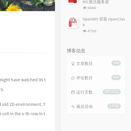
MS 激活服务器
浏
56360
览
次
OpenWrt 安装 OpenClas
数:
h
浏
47316
览
次
数:
博客信息
文章数目
294
评论数目
405
might have watched its t
cy.
运行天数
8年232天
d old 2D environment. T
最后活动
1 年前
ell in the x-th row in t