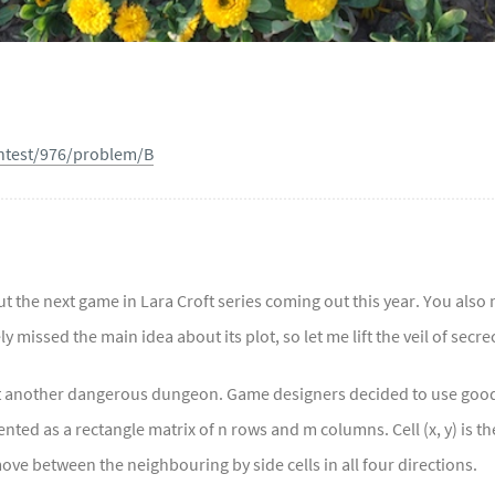
ntest/976/problem/B
 the next game in Lara Croft series coming out this year. You also 
y missed the main idea about its plot, so let me lift the veil of secre
yet another dangerous dungeon. Game designers decided to use goo
ed as a rectangle matrix of n rows and m columns. Cell (x, y) is the c
ove between the neighbouring by side cells in all four directions.