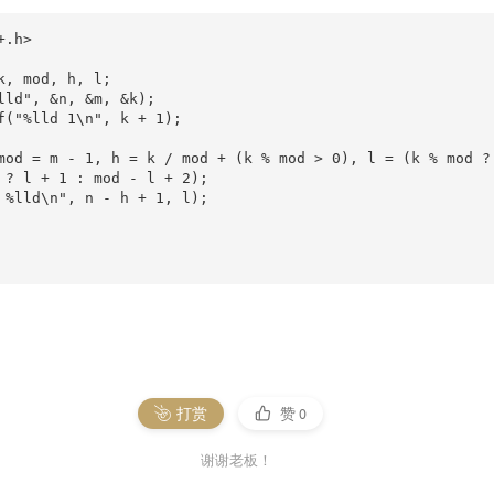
.h>

k, mod, h, l;

lld", &n, &m, &k);

f("%lld 1\n", k + 1);

mod = m - 1, h = k / mod + (k % mod > 0), l = (k % mod ? 
 ? l + 1 : mod - l + 2);

 %lld\n", n - h + 1, l);

打赏
赞
0
谢谢老板！