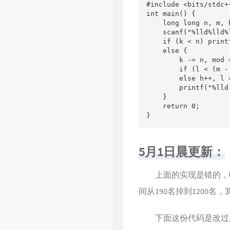
#include <bits/stdc++
int main() {

    long long n, m, 
    scanf("%lld%lld%
    if (k < n) print
    else {

        k -= n, mod 
        if (l < (m - 
        else h++, l 
        printf("%lld
    }

    return 0;

}
5月1日晨更新：
上面的实现是错的，昨晚
间从190名掉到1200名
下面这份代码是改过