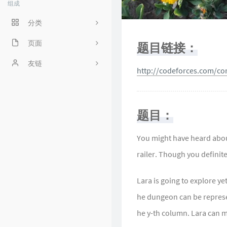
组成
分类
程序人生
页面
题目链接：
ACM
好奇心害死猫
友链
http://codeforces.com/co
操作系统
Irene's Blog
工程
Sciorz'Blog
题目：
zuhiul
4
You might have heard about
机器学习
龙门外的鱼
railer. Though you definitel
XorSum's blog
Lara is going to explore 
Jessica's Blog
he dungeon can be represent
protagonist
he y-th column. Lara can m
Ryan's Workspace