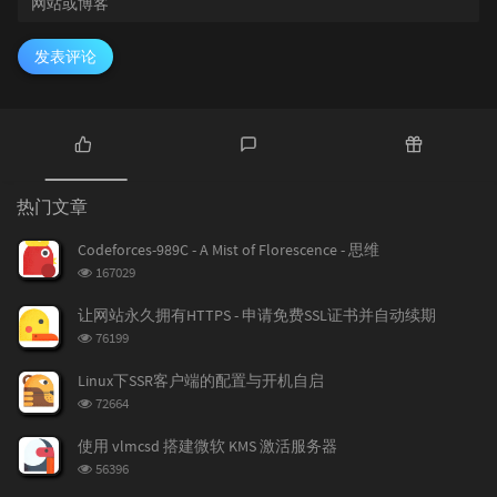
发表评论
热
最
随
门
新
机
热门文章
文
评
文
章
论
章
Codeforces-989C - A Mist of Florescence - 思维
浏
167029
览
次
让网站永久拥有HTTPS - 申请免费SSL证书并自动续期
数:
浏
76199
览
次
Linux下SSR客户端的配置与开机自启
数:
浏
72664
览
次
使用 vlmcsd 搭建微软 KMS 激活服务器
数:
浏
56396
览