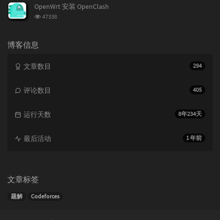
次
OpenWrt 安装 OpenClash
数:
浏
47338
览
次
数:
博客信息
文章数目
294
评论数目
405
运行天数
8年234天
最后活动
1 年前
文章标签
题解
Codeforces