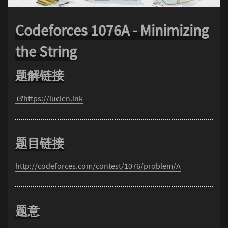
Codeforces 1076A - Minimizing
the String
题解链接
https://lucien.ink
题目链接
http://codeforces.com/contest/1076/problem/A
题意