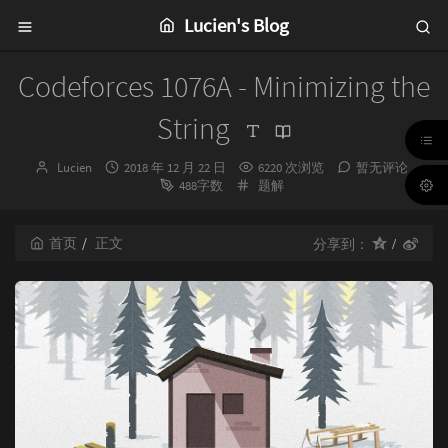
Lucien's Blog
Codeforces 1076A - Minimizing the
String
博
发
Lucien
2018 年 12 月 22 日
6220 次浏览
暂无评论
主：
布
分
488字数
题解
时
类：
间：
首页
正文
分享到：