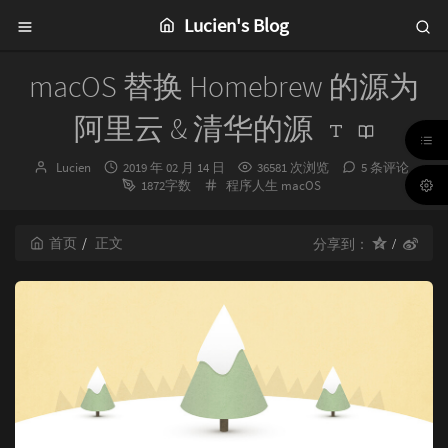
Lucien's Blog
macOS 替换 Homebrew 的源为
阿里云 & 清华的源
博
发
Lucien
2019 年 02 月 14 日
36581 次浏览
5 条评论
主：
布
分
1872字数
程序人生
macOS
时
类：
间：
首页
正文
分享到：