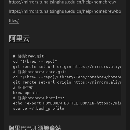
https://mirrors.tuna.tsinghua.edu.cn/help/homebrew/
https://mirrors.tuna.tsinghua.edu.cn/help/homebrew-bo
ttles/
阿里云
# 替换brew.git:

cd "$(brew --repo)"

git remote set-url origin https://mirrors.aliyun.co
# 替换homebrew-core.git:

cd "$(brew --repo)/Library/Taps/homebrew/homebrew-c
git remote set-url origin https://mirrors.aliyun.co
# 应用生效

brew update

# 替换homebrew-bottles:

echo 'export HOMEBREW_BOTTLE_DOMAIN=https://mirror
source ~/.bash_profile
阿里巴巴开源镜像站