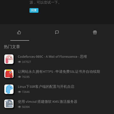
源，可以尝试一下。
回复
热
最
随
门
新
机
热门文章
文
评
文
章
论
章
Codeforces-989C - A Mist of Florescence - 思维
浏
167027
览
次
让网站永久拥有HTTPS - 申请免费SSL证书并自动续期
数:
浏
76195
览
次
Linux下SSR客户端的配置与开机自启
数:
浏
72646
览
次
使用 vlmcsd 搭建微软 KMS 激活服务器
数:
浏
56394
览