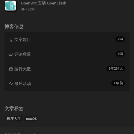
次
OpenWrt 安装 OpenClash
数:
浏
47334
览
次
数:
博客信息
文章数目
294
评论数目
405
运行天数
8年234天
最后活动
1 年前
文章标签
程序人生
macOS