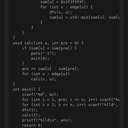
            sum[u] = 0x3f3f3f3f;

            for (int v : edge[u]) {

                dfs(v, u);

                sum[u] = std::min(sum[u], sum[v]);

            }

        }

    }

}

void calc(int u, int pre = 0) {

    if (sum[u] < sum[pre]) {

        puts("-1");

        exit(0);

    }

    ans += sum[u] - sum[pre];

    for (int v : edge[u])

        calc(v, u);

}

int main() {

    scanf("%d", &n);

    for (int i = 2, pre; i <= n; i++) scanf("%d", &
    for (int i = 1; i <= n; i++) scanf("%lld", sum 
    dfs(1);

    calc(1);

    printf("%lld\n", ans);

    return 0;
