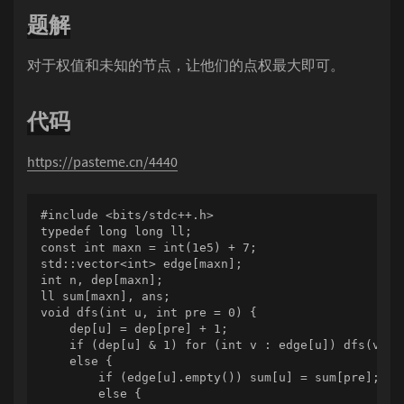
题解
对于权值和未知的节点，让他们的点权最大即可。
代码
https://pasteme.cn/4440
#include <bits/stdc++.h>

typedef long long ll;

const int maxn = int(1e5) + 7;

std::vector<int> edge[maxn];

int n, dep[maxn];

ll sum[maxn], ans;

void dfs(int u, int pre = 0) {

    dep[u] = dep[pre] + 1;

    if (dep[u] & 1) for (int v : edge[u]) dfs(v, u)
    else {

        if (edge[u].empty()) sum[u] = sum[pre];

        else {
