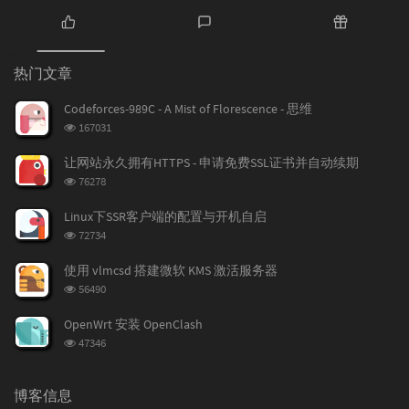
热
最
随
门
新
机
热门文章
文
评
文
章
论
章
Codeforces-989C - A Mist of Florescence - 思维
浏
167031
览
次
让网站永久拥有HTTPS - 申请免费SSL证书并自动续期
数:
浏
76278
览
次
Linux下SSR客户端的配置与开机自启
数:
浏
72734
览
次
使用 vlmcsd 搭建微软 KMS 激活服务器
数:
浏
56490
览
次
OpenWrt 安装 OpenClash
数:
浏
47346
览
次
数:
博客信息