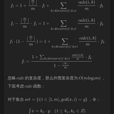
f
i
=
1
+
⌊
m
i
⌋
m
⋅
f
i
+
∑
k
∈
d
i
v
i
s
o
r
s
(
i
)
∩
k
≠
i
c
a
l
c
(
i
,
k
)
m
⋅
f
k
f
i
−
⌊
m
i
⌋
m
⋅
f
i
=
1
+
∑
k
∈
d
i
v
i
s
o
r
s
(
i
)
∩
k
≠
i
c
a
l
c
(
i
,
k
)
m
⋅
f
k
f
i
⋅
(
1
−
⌊
m
i
⌋
m
)
=
1
+
∑
k
∈
d
i
v
i
s
o
r
s
(
i
)
∩
k
≠
i
c
a
l
c
(
i
,
k
)
m
⋅
f
k
f
i
=
1
+
∑
k
∈
d
i
v
i
s
o
r
s
(
i
)
∩
k
≠
i
c
a
l
c
(
i
,
k
)
m
⋅
f
k
1
−
⌊
m
i
⌋
m
c
c
a
l
O
(
m
l
o
g
2
m
)
忽略
的复杂度，那么外围复杂度为
，
c
c
a
l
下面考虑
函数：
s
e
t
=
{
i
|
i
∈
[
1
,
m
]
,
g
c
d
(
x
,
i
)
=
y
}
对于集合
，令：
{
x
=
k
x
⋅
y
(
1
≤
k
x
,
k
x
∈
Z
)
i
=
k
i
⋅
y
(
1
≤
k
i
,
k
i
∈
Z
)