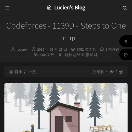
Lucien's Blog
Codeforces - 1139D - Steps to One
博
发
Lucien
2019 年 03 月 25 日
9452 次浏览
2 条评论
主：
布
分
3385字数
题解
思维
动态规划
时
类：
间：
首页
正文
分享到：