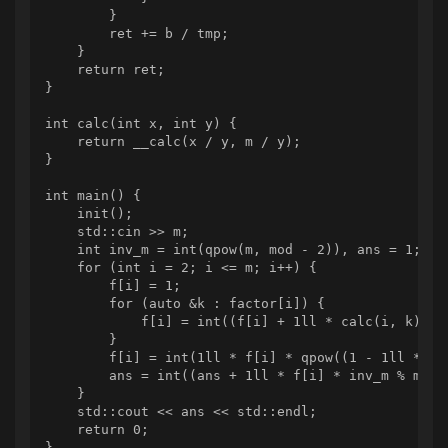
        }

        ret += b / tmp;

    }

    return ret;

}

int calc(int x, int y) {

    return __calc(x / y, m / y);

}

int main() {

    init();

    std::cin >> m;

    int inv_m = int(qpow(m, mod - 2)), ans = 1;

    for (int i = 2; i <= m; i++) {

        f[i] = 1;

        for (auto &k : factor[i]) {

            f[i] = int((f[i] + 1ll * calc(i, k) * 
        }

        f[i] = int(1ll * f[i] * qpow((1 - 1ll * (m
        ans = int((ans + 1ll * f[i] * inv_m % mod) 
    }

    std::cout << ans << std::endl;

    return 0;

}