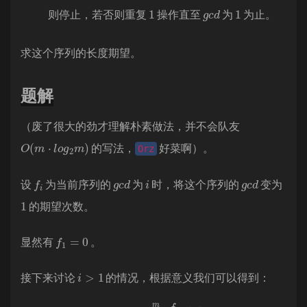
1
g
c
d
1
则停止，若否则重复
操作直至
为
为止。
求这个序列的长度期望。
题解
（废了很大的劲才理解朴素做法，并不会队友
O
(
m
⋅
l
o
g
2
m
)
的写法，
好菜啊）。
Orz
f
i
g
d
c
i
g
d
c
设
为当前序列的
为
时，将这个序列的
变为
1
的期望次数。
f
1
=
0
显然有
。
i
>
1
接下来讨论
的情况，根据意义我们可以得到：
f
i
=
1
+
∑
j
=
1
m
f
g
c
d
(
i
,
j
)
m