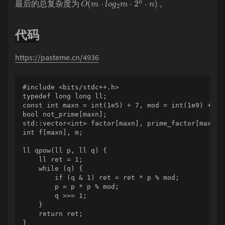
最后的总复杂度为
。
代码
https://pasteme.cn/4936
#include <bits/stdc++.h>

typedef long long ll;

const int maxn = int(1e5) + 7, mod = int(1e9) + 7;

bool not_prime[maxn];

std::vector<int> factor[maxn], prime_factor[maxn];

int f[maxn], m;

ll qpow(ll p, ll q) {

    ll ret = 1;

    while (q) {

        if (q & 1) ret = ret * p % mod;

        p = p * p % mod;

        q >>= 1;

    }

    return ret;

}
