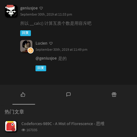
geniusjoe
September 30th, 2019 at 11:33 pm
所以 __calc() 计算互质个数是用容斥吧
回复
Lucien
September 30th, 2019 at 11:49 pm
@geniusjoe
是的
回复
热
最
随
门
新
机
热门文章
文
评
文
章
论
章
Codeforces-989C - A Mist of Florescence - 思维
浏
167035
览