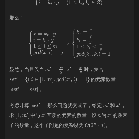
那么：
{
x
=
k
x
⋅
y
i
=
k
i
⋅
y
1
≤
i
≤
m
g
c
c
d
d
(
k
(
x
x
,
,
i
k
)
=
i
)
y
=
⇒
1
{
k
x
=
x
y
k
i
=
i
y
1
≤
k
i
≤
m
y
g
m
′
=
m
y
,
x
′
=
x
y
显然，当且仅当
时，集合
s
e
t
′
=
{
i
|
i
∈
[
1
,
m
′
]
,
g
c
d
(
x
′
,
i
)
=
1
}
的元素数量
|
s
e
t
′
|
=
|
s
e
t
|
。
|
s
e
t
′
|
m
′
x
′
考虑计算
，那么问题就变成了，给定
和
，
[
1
,
m
′
]
x
′
n
x
′
求
中与
互质的元素的数量，设
为
的质因
O
(
2
n
⋅
n
)
子的数量，这个子问题的复杂度为
。
O
(
m
⋅
l
o
g
2
m
⋅
2
n
⋅
n
)