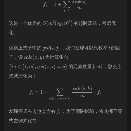
O
5
)
(
m
2
l
o
g
2
10
这是一个优秀的
的超时算法，考虑优
化。
g
c
d
(
i
,
j
)
i
观察上式子中的
，我们发现可以只枚举
的因
c
a
l
c
(
x
,
y
)
子，设
为计算集合
{
i
|
i
∈
[
1
,
m
]
,
g
c
d
(
x
,
i
)
=
y
}
|
s
e
t
|
的元素数量
，那么上
式就演化为：
f
i
=
1
+
∑
k
∈
d
i
v
i
s
o
r
s
(
i
)
c
a
l
c
(
i
,
k
)
m
⋅
f
k
f
i
发现等式右边也会含有
，为了消除影响，将其挪至等
式左侧并化简：