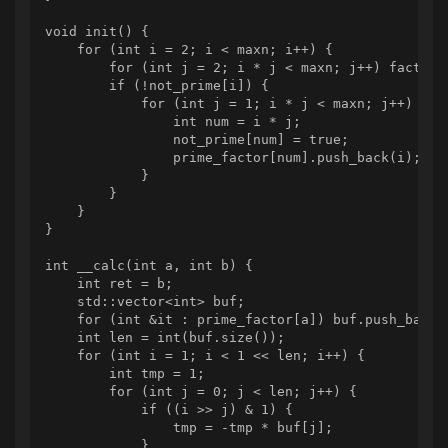
void init() {

    for (int i = 2; i < maxn; i++) {

        for (int j = 2; i * j < maxn; j++) factor[i
        if (!not_prime[i]) {

            for (int j = 1; i * j < maxn; j++) {

                int num = i * j;

                not_prime[num] = true;

                prime_factor[num].push_back(i);

            }

        }

    }

}

int __calc(int a, int b) {

    int ret = b;

    std::vector<int> buf;

    for (int &it : prime_factor[a]) buf.push_back(i
    int len = int(buf.size());

    for (int i = 1; i < 1 << len; i++) {

        int tmp = 1;

        for (int j = 0; j < len; j++) {

            if ((i >> j) & 1) {

                tmp = -tmp * buf[j];

            }
