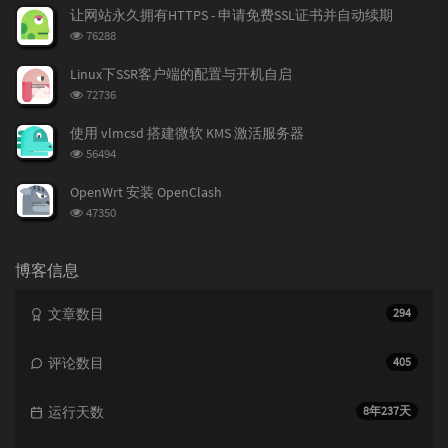
次
让网站永久拥有HTTPS - 申请免费SSL证书并自动续期
数:
浏
76288
览
次
Linux下SSR客户端的配置与开机自启
数:
浏
72736
览
次
使用 vlmcsd 搭建微软 KMS 激活服务器
数:
浏
56494
览
次
OpenWrt 安装 OpenClash
数:
浏
47350
览
次
数:
博客信息
文章数目
294
评论数目
405
运行天数
8年237天