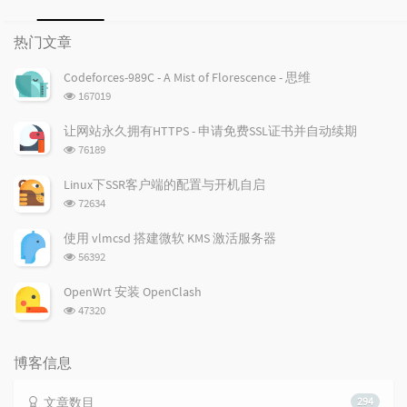
热
最
随
门
新
机
热门文章
文
评
文
章
论
章
Codeforces-989C - A Mist of Florescence - 思维
浏
167019
览
次
让网站永久拥有HTTPS - 申请免费SSL证书并自动续期
数:
浏
76189
览
次
Linux下SSR客户端的配置与开机自启
数:
浏
72634
览
次
使用 vlmcsd 搭建微软 KMS 激活服务器
数:
浏
56392
览
次
OpenWrt 安装 OpenClash
数:
浏
47320
览
次
数:
博客信息
文章数目
294