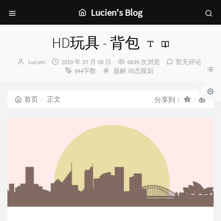
Lucien's Blog
HD玩具 - 背包
博
发
Lucien
2019 年 07 月 08 日
6639 次浏览
暂无评论
主：
布
分
944字数
题解
动态规划
时
类：
间：
首页
正文
分享到：