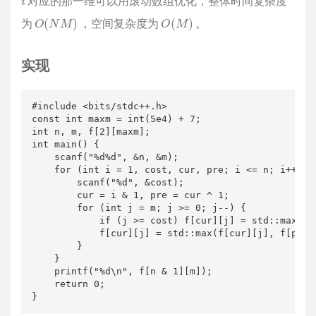
对应的那一维可以用滚动数组优化，整体时间复杂度
O
(
N
M
)
O
(
M
)
为
，空间复杂度为
。
实现
#include <bits/stdc++.h>

const int maxm = int(5e4) + 7;

int n, m, f[2][maxm];

int main() {

    scanf("%d%d", &n, &m);

    for (int i = 1, cost, cur, pre; i <= n; i++) {

        scanf("%d", &cost);

        cur = i & 1, pre = cur ^ 1;

        for (int j = m; j >= 0; j--) {

            if (j >= cost) f[cur][j] = std::max(f[
            f[cur][j] = std::max(f[cur][j], f[pre][
        }

    }

    printf("%d\n", f[n & 1][m]);

    return 0;

}