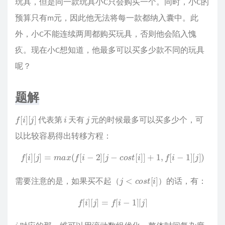
玩具，但是同一款玩具小C只会购买一个。同时，小C的
预算只有m元，因此他无法将每一款都纳入囊中。此
外，小C不能连续两周都购买玩具，否则他会陷入愧
疚。现在小C想知道，他最多可以买多少款不同的玩具
呢？
题解
f
[
i
]
[
j
]
i
j
代表第
天有
元的时候最多可以买多少个，可
以比较容易得出转移方程：
f
[
i
]
[
j
]
=
m
a
x
(
f
[
i
−
2
]
[
j
−
c
o
s
t
[
i
]
]
+
1
,
f
[
i
−
1
]
[
j
]
)
j
<
c
o
s
t
[
i
]
需要注意的是，如果买不起（
）的话，有：
f
[
i
]
[
j
]
=
f
[
i
−
1
]
[
j
]
i