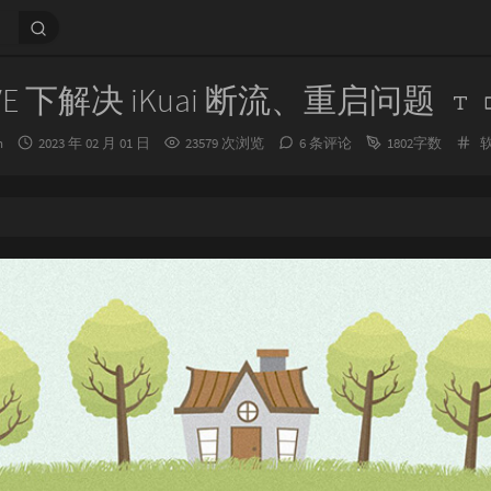
VE 下解决 iKuai 断流、重启问题
发
分
n
2023 年 02 月 01 日
23579 次浏览
6 条评论
1802字数
布
类
时
间：