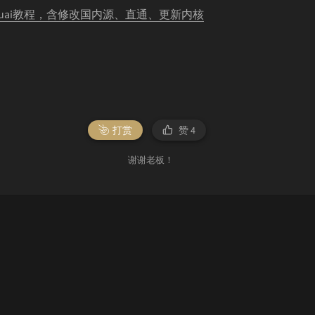
ikuai教程，含修改国内源、直通、更新内核
打赏
赞
4
谢谢老板！