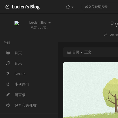
Lucien's Blog
P
Lucien Shui
八苦，八苦。
博
Lucie
主：
导航
首页
正文
首页
音乐
GitHub
小伙伴们
留言板
好奇心害死猫