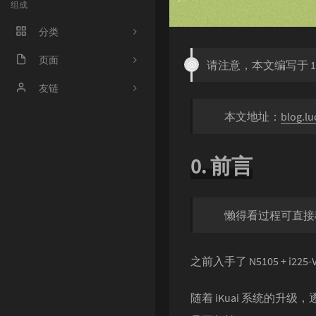
组成
分类
程序人生
页面
请注意，本文编写于 1
ACM
好奇心害死猫
友链
本文地址：
blog.lu
操作系统
Irene's Blog
工程
Sciorz'Blog
0. 前言
zuhiul
4
机器学习
龙门外的鱼
懒得看过程可直接移
XorSum's blog
Jessica's Blog
之前入手了 N5105 + i22
protagonist
随着 iKuai 系统的
Ryan's Workspace