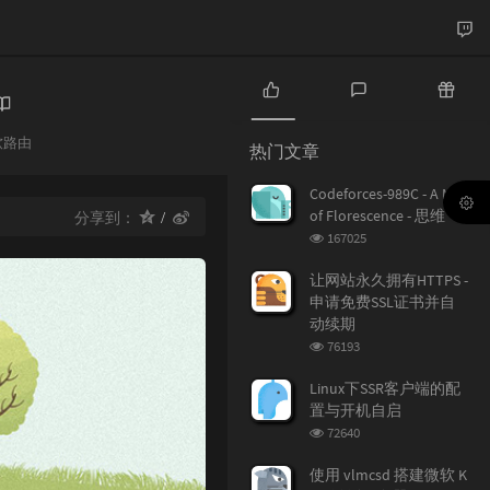
热
最
随
门
新
机
软路由
热门文章
：
文
评
文
章
论
章
Codeforces-989C - A Mist
of Florescence - 思维
分享到：
浏
167025
览
次
让网站永久拥有HTTPS -
数:
申请免费SSL证书并自
动续期
浏
76193
览
次
Linux下SSR客户端的配
数:
置与开机自启
浏
72640
览
次
使用 vlmcsd 搭建微软 K
数: