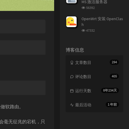
MS 激活服务器
浏
56392
览
次
OpenWrt 安装 OpenClas
数:
h
。
浏
47332
览
次
数:
博客信息
文章数目
294
评论数目
405
运行天数
8年234天
最后活动
1 年前
T 来做软路由。
不时会毫无征兆的宕机，只