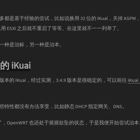
基于经验的尝试，比如说换用 32 位的 iKuai，关掉 ASPM 、R
换用 ESXi 之后就不重启了等等。在这里就不一一列举了。
一种是治标，另一种是治本。
 iKuai
的 iKuai，经过实测，3.4.9 版本是很稳定的，可以前往
iKu
特性都没有办法享受，比如静态 DHCP 指定网关、DNS。
不崩了，OpenWRT 也还处于摇摇欲坠的状态，于是我便开始尝试治本