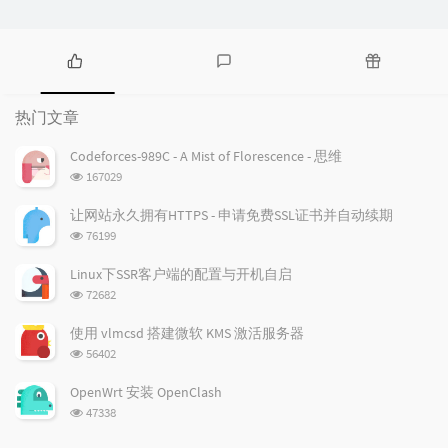
热
最
随
门
新
机
热门文章
文
评
文
章
论
章
Codeforces-989C - A Mist of Florescence - 思维
浏
167029
览
次
让网站永久拥有HTTPS - 申请免费SSL证书并自动续期
数:
浏
76199
览
次
Linux下SSR客户端的配置与开机自启
数:
浏
72682
览
次
使用 vlmcsd 搭建微软 KMS 激活服务器
数:
浏
56402
览
次
OpenWrt 安装 OpenClash
数:
浏
47338
览
次