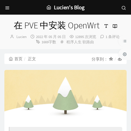
Lucien's Blog
在 PVE 中安装 OpenWrt
博
发
Lucien
2022 年 05 月 05 日
12895 次浏览
1 条评论
主：
布
分
1669字数
程序人生
软路由
时
类：
间：
首页
正文
分享到：