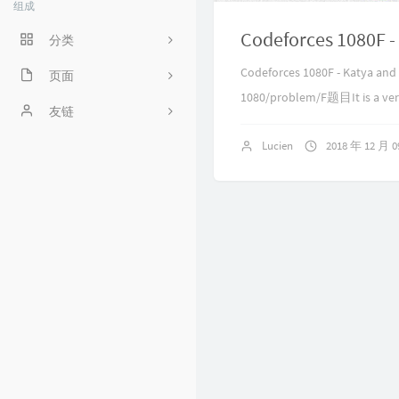
组成
Codeforces 1080F
分类
Codeforces 1080F - Katya
程序人生
页面
1080/problem/F题目It is a very 
ACM
好奇心害死猫
友链
Lucien
2018 年 12 月 
操作系统
Irene's Blog
工程
Sciorz'Blog
zuhiul
4
机器学习
龙门外的鱼
XorSum's blog
Jessica's Blog
protagonist
Ryan's Workspace