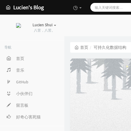
Lucien's Blog
Lucien Shui
八苦，八苦。
首页
可持久化数据结构
导航
首页
音乐
GitHub
小伙伴们
留言板
好奇心害死猫