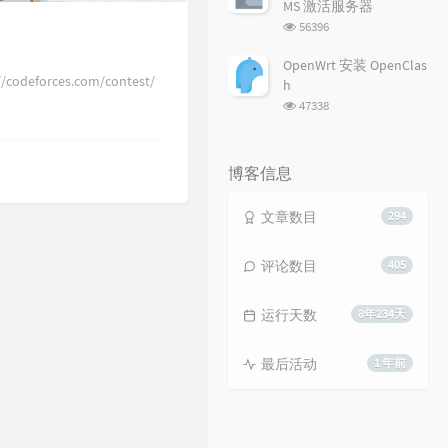
MS 激活服务器
浏
56396
览
次
OpenWrt 安装 OpenClas
数:
odeforces.com/contest/
h
浏
47338
览
次
数:
博客信息
文章数目
294
评论数目
405
运行天数
8年234天
最后活动
1 年前