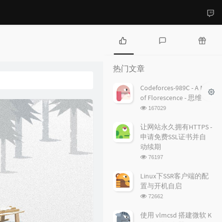
热
最
随
门
新
机
热门文章
文
评
文
章
论
章
Codeforces-989C - A Mist
of Florescence - 思维
浏
167029
览
次
让网站永久拥有HTTPS -
数:
申请免费SSL证书并自
动续期
浏
76197
览
次
Linux下SSR客户端的配
数:
置与开机自启
浏
72662
览
次
使用 vlmcsd 搭建微软 K
数: