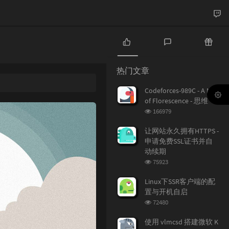
热
最
随
门
新
机
热门文章
文
评
文
章
论
章
Codeforces-989C - A Mist
of Florescence - 思维
浏
166979
览
次
让网站永久拥有HTTPS -
数:
申请免费SSL证书并自
动续期
浏
75923
览
次
Linux下SSR客户端的配
数:
置与开机自启
浏
72480
览
次
使用 vlmcsd 搭建微软 K
数: