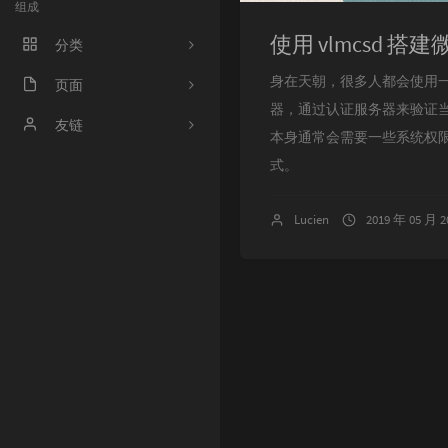
组成
使用 vlmcsd 搭
分类
身在天朝，很多人都会使用一些 K
程序人生
页面
器，通过认证服务器来验证
ACM
好奇心害死猫
友链
本身通常会需要一些系统权限
操作系统
Irene's Blog
式。
工程
Sciorz'Blog
Lucien
2019 年 05 月 
zuhiul
4
机器学习
龙门外的鱼
XorSum's blog
Jessica's Blog
protagonist
Ryan's Workspace