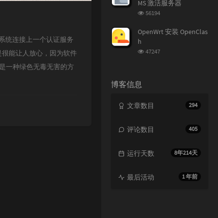
MS 激活服务器
浏
56194
览
次
OpenWrt 安装 OpenClas
数:
就是让系统连接上一个认证服务
h
浏
47247
是很能让人放心，因为软件
览
然是一种绿色无毒无害的方
次
数:
博客信息
文章数目
294
评论数目
405
运行天数
8年214天
最后活动
1 年前