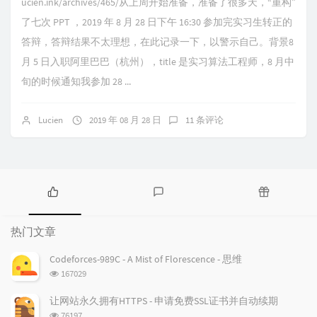
ucien.ink/archives/465/从上周开始准备，准备了很多天，“重构”
了七次 PPT ，2019 年 8 月 28 日下午 16:30 参加完实习生转正的
答辩，答辩结果不太理想，在此记录一下，以警示自己。背景8
月 5 日入职阿里巴巴（杭州），title 是实习算法工程师，8 月中
旬的时候通知我参加 28 ...
Lucien
2019 年 08 月 28 日
11 条评论
热
最
随
门
新
机
热门文章
文
评
文
章
论
章
Codeforces-989C - A Mist of Florescence - 思维
浏
167029
览
次
让网站永久拥有HTTPS - 申请免费SSL证书并自动续期
数:
浏
76197