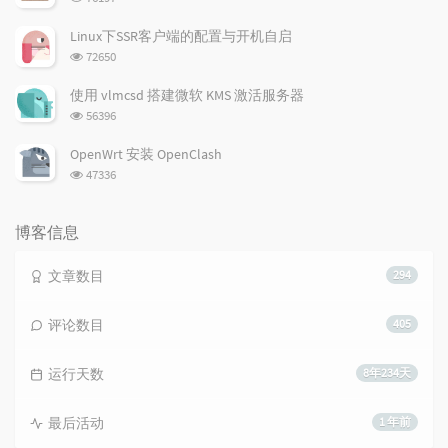
览
次
Linux下SSR客户端的配置与开机自启
数:
浏
72650
览
次
使用 vlmcsd 搭建微软 KMS 激活服务器
数:
浏
56396
览
次
OpenWrt 安装 OpenClash
数:
浏
47336
览
次
数:
博客信息
文章数目
294
评论数目
405
运行天数
8年234天
最后活动
1 年前