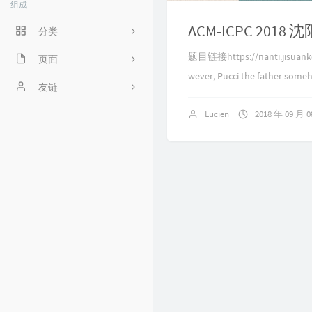
组成
ACM-ICPC 2018 沈
分类
题目链接https://nanti.jisuanke.co
程序人生
页面
wever, Pucci the father someh
ACM
好奇心害死猫
友链
Lucien
2018 年 09 月 
操作系统
Irene's Blog
工程
Sciorz'Blog
zuhiul
4
机器学习
龙门外的鱼
XorSum's blog
Jessica's Blog
protagonist
Ryan's Workspace