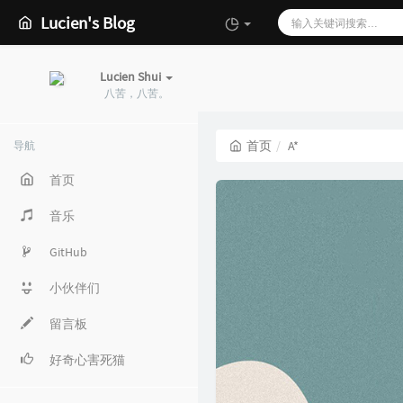
Lucien's Blog
Lucien Shui
八苦，八苦。
首页
A*
导航
首页
音乐
GitHub
小伙伴们
留言板
好奇心害死猫