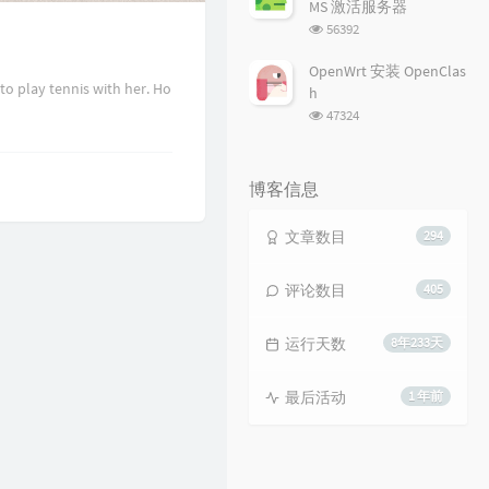
MS 激活服务器
浏
56392
览
次
OpenWrt 安装 OpenClas
数:
o play tennis with her. Ho
h
浏
47324
览
次
数:
博客信息
文章数目
294
评论数目
405
运行天数
8年233天
最后活动
1 年前