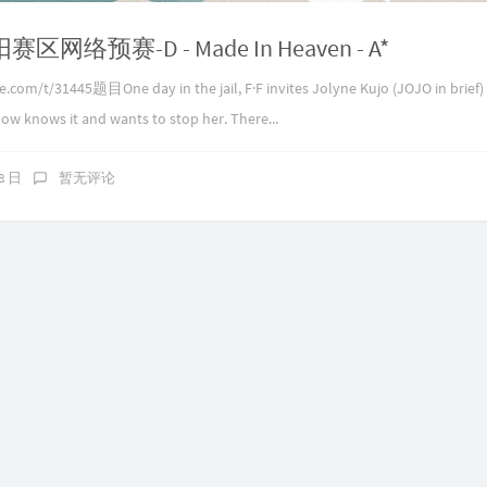
阳赛区网络预赛-D - Made In Heaven - A*
m/t/31445题目One day in the jail, F·F invites Jolyne Kujo (JOJO in brief) t
ow knows it and wants to stop her. There...
08 日
暂无评论