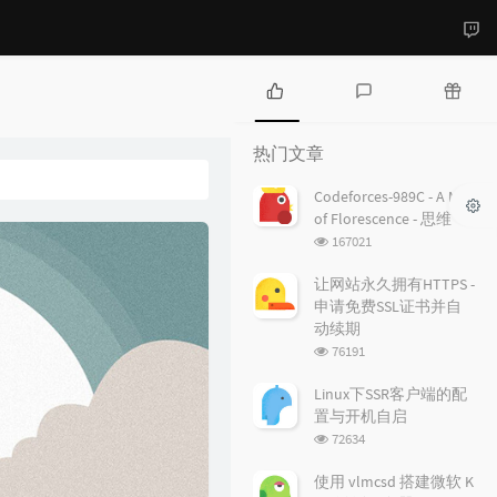
热
最
随
门
新
机
热门文章
文
评
文
章
论
章
Codeforces-989C - A Mist
of Florescence - 思维
浏
167021
览
次
让网站永久拥有HTTPS -
数:
申请免费SSL证书并自
动续期
浏
76191
览
次
Linux下SSR客户端的配
数:
置与开机自启
浏
72634
览
次
使用 vlmcsd 搭建微软 K
数: