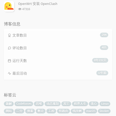
次
OpenWrt 安装 OpenClash
数:
浏
47316
览
次
数:
博客信息
文章数目
294
评论数目
405
运行天数
8年232天
最后活动
1 年前
标签云
题解
Codeforces
思维
动态规划
其它
程序人生
贪心
Linux
网站
二分
搜索
数论
工程
软路由
线段树
macOS
Docker