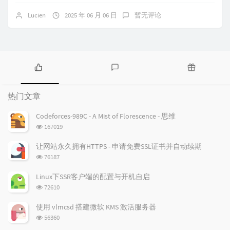
Lucien
2025 年 06 月 06 日
暂无评论
热
最
随
门
新
机
热门文章
文
评
文
章
论
章
Codeforces-989C - A Mist of Florescence - 思维
浏
167019
览
次
让网站永久拥有HTTPS - 申请免费SSL证书并自动续期
数:
浏
76187
览
次
Linux下SSR客户端的配置与开机自启
数:
浏
72610
览
次
使用 vlmcsd 搭建微软 KMS 激活服务器
数:
浏
56360
览