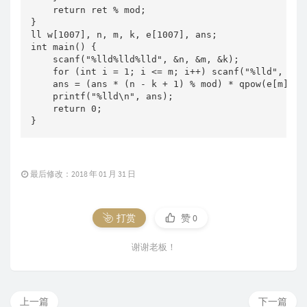
    return ret % mod;

}

ll w[1007], n, m, k, e[1007], ans;

int main() {

    scanf("%lld%lld%lld", &n, &m, &k);

    for (int i = 1; i <= m; i++) scanf("%lld", w +
    ans = (ans * (n - k + 1) % mod) * qpow(e[m], mo
    printf("%lld\n", ans);

    return 0;

}
最后修改：2018 年 01 月 31 日
打赏
赞
0
谢谢老板！
上一篇
下一篇