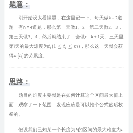
题意：
刚开始没太看懂题，在这里记一下。每天做k = 2道
题，有n = 4道题，那么第一天做1、2，第二天做2、3，
第三天做3、4，然后就结束了，会做n - k + 1天。三天里
t
i
(
1
≤
t
i
≤
m
)
第i天的最大难度为
，那么这一天就会获
w
[
t
i
]
得
的劳累度。
思路：
题目的难度主要就是在如何计算这个区间最大值上
面，观察了一下范围，发现应该是可以推个公式然后枚
举的。
k
i
假设我们已知某一个长度为
的区间的最大难度为