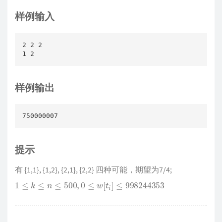
样例输入
2 2 2

1 2
样例输出
750000007
提示
有 {1,1}, {1,2}, {2,1}, {2,2} 四种可能，期望为7/4;
1
≤
k
≤
n
≤
500
,
0
≤
w
[
t
i
]
≤
998244353