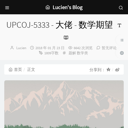
Lucien's Blog
UPCOJ-5333 - 大佬 - 数学期望
博
发
Lucien
2018 年 01 月 23 日
6642 次浏览
暂无评论
主：
布
分
1809字数
题解
数学类
时
类：
间：
首页
正文
分享到：