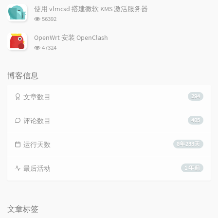
次
使用 vlmcsd 搭建微软 KMS 激活服务器
数:
浏
56392
览
次
OpenWrt 安装 OpenClash
数:
浏
47324
览
次
数:
博客信息
文章数目
294
评论数目
405
运行天数
8年233天
最后活动
1 年前
文章标签