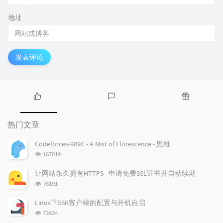
地址
发表评论
热
最
随
门
新
机
热门文章
文
评
文
章
论
章
Codeforces-989C - A Mist of Florescence - 思维
浏
167019
览
次
让网站永久拥有HTTPS - 申请免费SSL证书并自动续期
数:
浏
76191
览
次
Linux下SSR客户端的配置与开机自启
数:
浏
72634
览