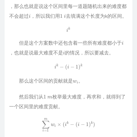
，那么也就是说这个区间里每一道题随机出来的难度都
i
1
i
不会超过
，所以我们用
去填满这个长度为k的区间。
i
k
i
但是这个方案数中还包含着一些所有难度都小于
i
，也就是说最大难度不是
的情况，所以要减去。
i
k
−
(
i
−
1
)
k
w
i
那么这个区间的贡献就是
。
1
m
然后我们从
枚举最大难度，再求和，就得到了
一个区间里的难度贡献。
∑
i
=
1
m
w
i
×
(
i
k
−
(
i
−
1
)
k
)