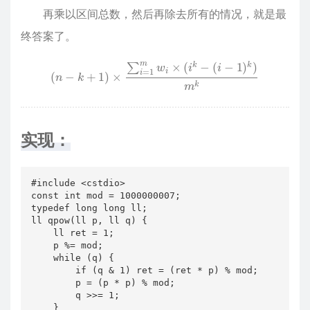
再乘以区间总数，然后再除去所有的情况，就是最
终答案了。
(
n
−
k
+
1
)
×
∑
i
=
1
m
w
i
×
(
i
k
−
(
i
−
1
)
k
)
m
k
实现：
#include <cstdio>

const int mod = 1000000007;

typedef long long ll;

ll qpow(ll p, ll q) {

    ll ret = 1;

    p %= mod;

    while (q) {

        if (q & 1) ret = (ret * p) % mod;

        p = (p * p) % mod;

        q >>= 1;

    }
