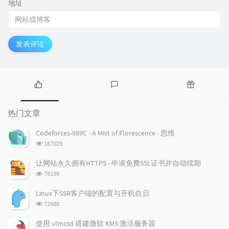
地址
发表评论
热
最
随
门
新
机
热门文章
文
评
文
章
论
章
Codeforces-989C - A Mist of Florescence - 思维
浏
167029
览
次
让网站永久拥有HTTPS - 申请免费SSL证书并自动续期
数:
浏
76199
览
次
Linux下SSR客户端的配置与开机自启
数:
浏
72680
览
次
使用 vlmcsd 搭建微软 KMS 激活服务器