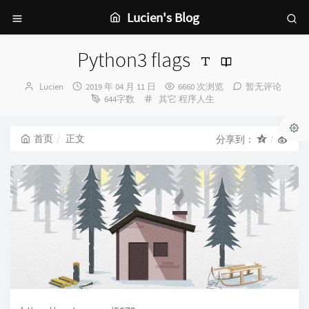
Lucien's Blog
Python3 flags
博
发
Lucien
2019 年 04 月 11 日
6660 次浏览
暂无评论
主：
布
分
644字数
其它
程序人生
时
类：
间：
首页
正文
分享到：