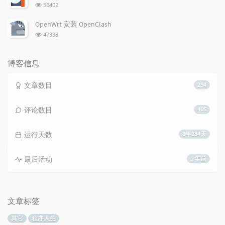
数:
浏
56402
览
次
OpenWrt 安装 OpenClash
数:
浏
47338
览
次
数:
博客信息
文章数目
294
评论数目
405
运行天数
8年234天
最后活动
1 年前
文章标签
其它
程序人生