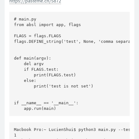
https://pasteme.cn/5872
# main.py

from absl import app, flags

FLAGS = flags.FLAGS

flags.DEFINE_string('test', None, 'comma separated 
def main(argv):

    del argv

    if FLAGS.test:

        print(FLAGS.test)

    else:

        print('test is not set')

if __name__ == '__main__':

Macbook Pro:~ LucienShui$ python3 main.py --test 1

1
