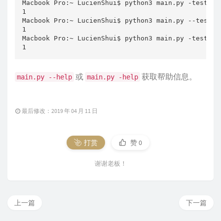
Macbook Pro:~ LucienShui$ python3 main.py -test 1

1

Macbook Pro:~ LucienShui$ python3 main.py --test=1

1

Macbook Pro:~ LucienShui$ python3 main.py -test=1

1
或
获取帮助信息。
main.py --help
main.py -help
最后修改：2019 年 04 月 11 日
打赏
赞
0
谢谢老板！
上一篇
下一篇