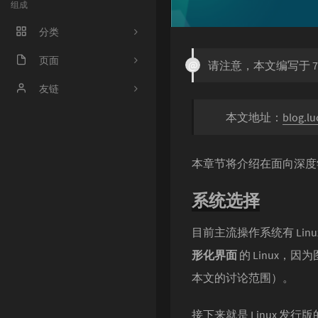
组成
分类
程序人生
页面
请注意，本文编写于 7
ACM
好奇心害死猫
友链
本文地址：
blog.lu
操作系统
Irene's Blog
工程
Sciorz'Blog
本章节将介绍在面向深度
zuhiul
4
系统选择
机器学习
龙门外的鱼
XorSum's blog
目前主流操作系统有 Lin
形化界面
的 Linux
Jessica's Blog
本文的讨论范围）。
protagonist
接下来就是 Linux 发行
Ryan's Workspace