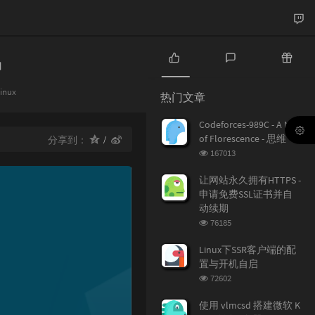
热
最
随
门
新
机
分
inux
热门文章
类：
文
评
文
章
论
章
Codeforces-989C - A Mist
of Florescence - 思维
分享到：
浏
167013
览
次
让网站永久拥有HTTPS -
数:
申请免费SSL证书并自
动续期
浏
76185
览
次
Linux下SSR客户端的配
数:
置与开机自启
浏
72602
览
次
使用 vlmcsd 搭建微软 K
数: