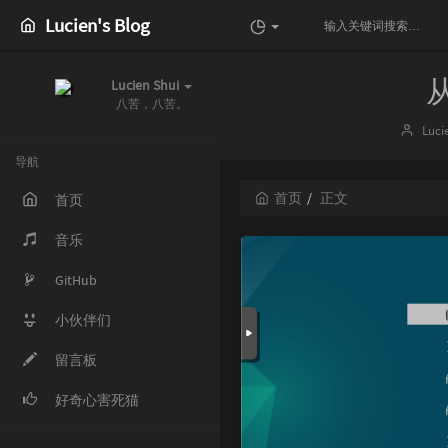
Lucien's Blog
Lucien Shui
八苦，八苦。
博
Luci
主：
导航
首页
正文
首页
音乐
GitHub
小伙伴们
留言板
好奇心害死猫