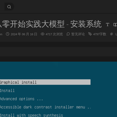
从零开始实践大模型 - 安装系统
发
en
2024 年 06 月 16 日
4717 次浏览
暂无评论
4797字数
L
布
时
间：