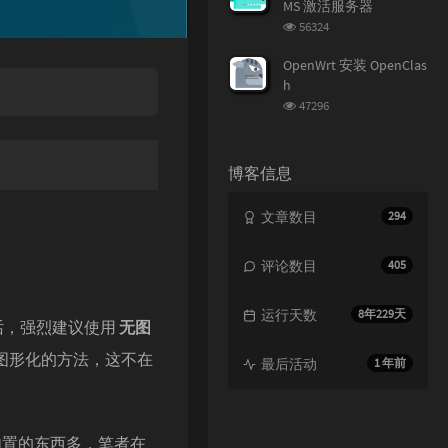
MS 激活服务器
浏
56324
览
次
OpenWrt 安装 OpenClas
数:
h
浏
47296
览
次
数:
博客信息
文章数目
294
评论数目
405
运行天数
8年229天
的话，强烈建议使用
无图
有图形化的方法，这不在
最后活动
1 年前
因为内置的东西多，笔者在