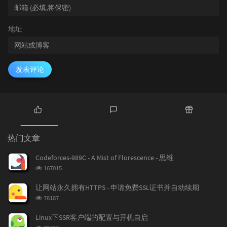
地址
发表评论
热
最
随
门
新
机
热门文章
文
评
文
章
论
章
Codeforces-989C - A Mist of Florescence - 思维
浏
167015
览
次
让网站永久拥有HTTPS - 申请免费SSL证书并自动续期
数:
浏
76187
览
次
Linux下SSR客户端的配置与开机自启
数:
浏