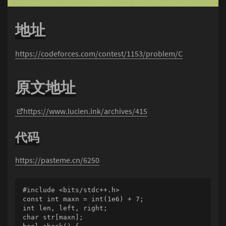
地址
https://codeforces.com/contest/1153/problem/C
原文地址
https://www.lucien.ink/archives/415
代码
https://pasteme.cn/6250
#include <bits/stdc++.h>

const int maxn = int(1e6) + 7;

int len, left, right;

char str[maxn];
