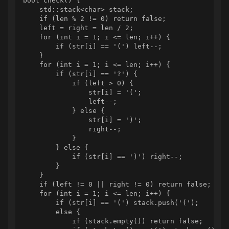
bool check() {

    std::stack<char> stack;

    if (len % 2 != 0) return false;

    left = right = len / 2;

    for (int i = 1; i <= len; i++) {

        if (str[i] == '(') left--;

    }

    for (int i = 1; i <= len; i++) {

        if (str[i] == '?') {

            if (left > 0) {

                str[i] = '(';

                left--;

            } else {

                str[i] = ')';

                right--;

            }

        } else {

            if (str[i] == ')') right--;

        }

    }

    if (left != 0 || right != 0) return false;

    for (int i = 1; i <= len; i++) {

        if (str[i] == '(') stack.push('(');

        else {

            if (stack.empty()) return false;
