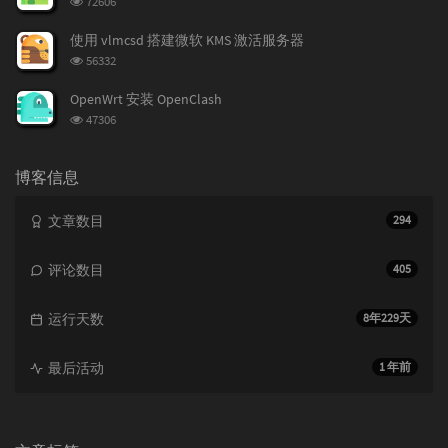
72606
览
次
使用 vlmcsd 搭建微软 KMS 激活服务器
数:
浏
56332
览
次
OpenWrt 安装 OpenClash
数:
浏
47306
览
次
数:
博客信息
文章数目
294
评论数目
405
运行天数
8年229天
最后活动
1 年前