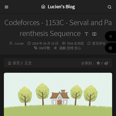
Lucien's Blog
Codeforces - 1153C - Serval and Pa
renthesis Sequence
博
发
Lucien
2019 年 04 月 15 日
7824 次浏览
暂无评论
主：
布
分
359字数
题解
思维
贪心
时
类：
间：
首页
正文
分享到：