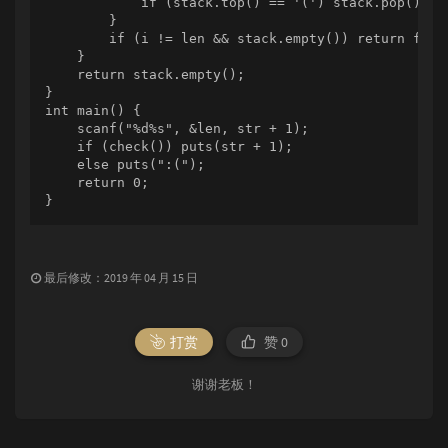
            if (stack.top() == '(') stack.pop();

        }

        if (i != len && stack.empty()) return false
    }

    return stack.empty();

}

int main() {

    scanf("%d%s", &len, str + 1);

    if (check()) puts(str + 1);

    else puts(":(");

    return 0;

}
最后修改：2019 年 04 月 15 日
打赏
赞
0
谢谢老板！