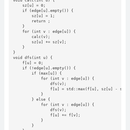
void calc(int u) {

    sz[u] = 0;

    if (edge[u].empty()) {

        sz[u] = 1;

        return ;

    }

    for (int v : edge[u]) {

        calc(v);

        sz[u] += sz[v];

    }

}

void dfs(int u) {

    f[u] = 0;

    if (!edge[u].empty()) {

        if (max[u]) {

            for (int v : edge[u]) {

                dfs(v);

                f[u] = std::max(f[u], sz[u] - sz[v]
            }

        } else {

            for (int v : edge[u]) {

                dfs(v);

                f[u] += f[v];

            }

        }
