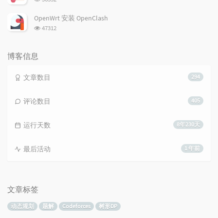
览
次
OpenWrt 安装 OpenClash
数:
浏
47312
览
次
数:
博客信息
文章数目
294
评论数目
405
运行天数
8年230天
最后活动
1 年前
文章标签
动态规划
题解
Codeforces
树形DP