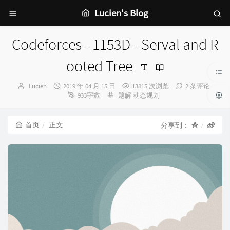
Lucien's Blog
Codeforces - 1153D - Serval and R
ooted Tree
博
发
Lucien
2019 年 04 月 15 日
13815 次浏览
2 条评论
主：
布
分
933字数
题解
动态规划
时
类：
间：
首页
正文
分享到：