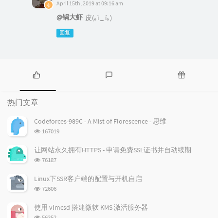
April 15th, 2019 at 09:16 am
@锅大虾
皮(｡ì _ í｡)
回复
热
最
随
门
新
机
热门文章
文
评
文
章
论
章
Codeforces-989C - A Mist of Florescence - 思维
浏
167019
览
次
让网站永久拥有HTTPS - 申请免费SSL证书并自动续期
数:
浏
76187
览
次
Linux下SSR客户端的配置与开机自启
数:
浏
72606
览
次
使用 vlmcsd 搭建微软 KMS 激活服务器
数:
浏
56352