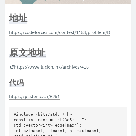
地址
https://codeforces.com/contest/1153/problem/D
原文地址
https://www.lucien.ink/archives/416
代码
https://pasteme.cn/6251
#include <bits/stdc++.h>

const int maxn = int(3e5) + 7;

std::vector<int> edge[maxn];

int sz[maxn], f[maxn], n, max[maxn];
