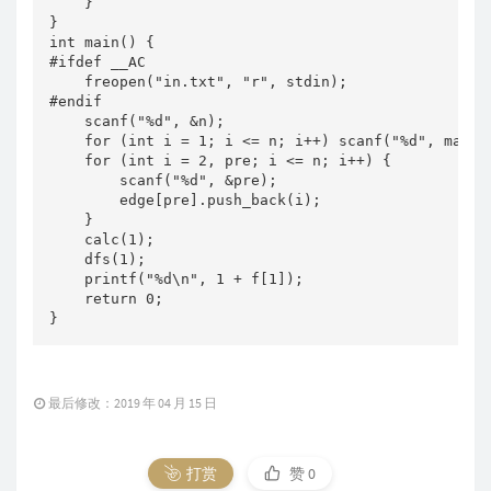
    }

}

int main() {

#ifdef __AC

    freopen("in.txt", "r", stdin);

#endif

    scanf("%d", &n);

    for (int i = 1; i <= n; i++) scanf("%d", max + 
    for (int i = 2, pre; i <= n; i++) {

        scanf("%d", &pre);

        edge[pre].push_back(i);

    }

    calc(1);

    dfs(1);

    printf("%d\n", 1 + f[1]);

    return 0;

}
最后修改：2019 年 04 月 15 日
打赏
赞
0