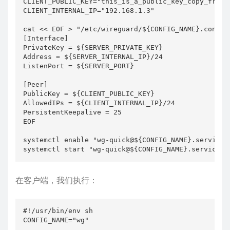
CLIENT_PUBLIC_KEY="this_is_a_public_key_copy_from_y
CLIENT_INTERNAL_IP="192.168.1.3"

cat << EOF > "/etc/wireguard/${CONFIG_NAME}.conf"

[Interface]

PrivateKey = ${SERVER_PRIVATE_KEY}

Address = ${SERVER_INTERNAL_IP}/24

ListenPort = ${SERVER_PORT}

[Peer]

PublicKey = ${CLIENT_PUBLIC_KEY}

AllowedIPs = ${CLIENT_INTERNAL_IP}/24

PersistentKeepalive = 25

EOF

systemctl enable "wg-quick@${CONFIG_NAME}.service"

systemctl start "wg-quick@${CONFIG_NAME}.service"
在客户端，我们执行：
#!/usr/bin/env sh

CONFIG_NAME="wg"
