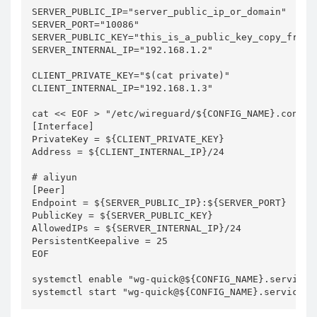
SERVER_PUBLIC_IP="server_public_ip_or_domain"

SERVER_PORT="10086"

SERVER_PUBLIC_KEY="this_is_a_public_key_copy_from_y
SERVER_INTERNAL_IP="192.168.1.2"

CLIENT_PRIVATE_KEY="$(cat private)"

CLIENT_INTERNAL_IP="192.168.1.3"

cat << EOF > "/etc/wireguard/${CONFIG_NAME}.conf"

[Interface]

PrivateKey = ${CLIENT_PRIVATE_KEY}

Address = ${CLIENT_INTERNAL_IP}/24

# aliyun

[Peer]

Endpoint = ${SERVER_PUBLIC_IP}:${SERVER_PORT}

PublicKey = ${SERVER_PUBLIC_KEY}

AllowedIPs = ${SERVER_INTERNAL_IP}/24

PersistentKeepalive = 25

EOF

systemctl enable "wg-quick@${CONFIG_NAME}.service"

systemctl start "wg-quick@${CONFIG_NAME}.service"