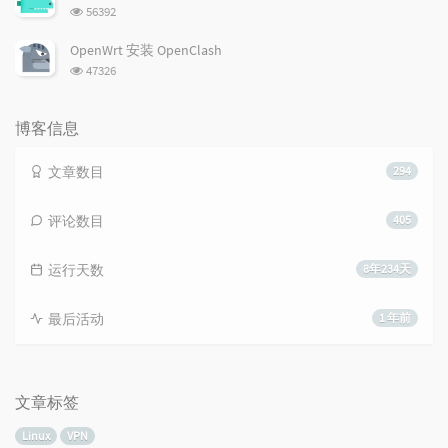
数:
浏
56392
览
次
OpenWrt 安装 OpenClash
数:
浏
47326
览
次
数:
博客信息
文章数目
294
评论数目
405
运行天数
8年234天
最后活动
1 年前
文章标签
Linux
VPN