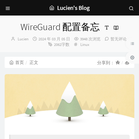
Lucien's Blog
WireGuard 配置备忘
博
发
Lucien
2024 年 03 月 05 日
3948 次浏览
暂无评论
主：
布
分
2062字数
Linux
时
类：
间：
首页
正文
分享到：