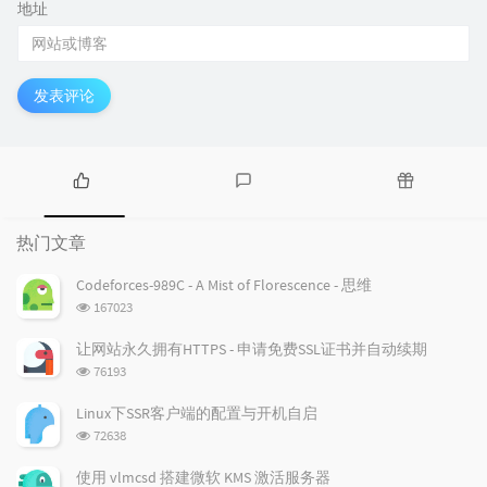
地址
发表评论
热
最
随
门
新
机
热门文章
文
评
文
章
论
章
Codeforces-989C - A Mist of Florescence - 思维
浏
167023
览
次
让网站永久拥有HTTPS - 申请免费SSL证书并自动续期
数:
浏
76193
览
次
Linux下SSR客户端的配置与开机自启
数:
浏
72638
览
次
使用 vlmcsd 搭建微软 KMS 激活服务器