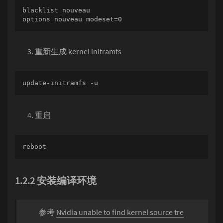
blacklist nouveau

options nouveau modeset=0
重新生成 kernel initramfs
update-initramfs -u
重启
reboot
1.2.2 安装编译环境
参考
Nvidia unable to find kernel source tre