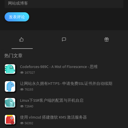
发表评论
热
最
随
门
新
机
热门文章
文
评
文
章
论
章
Codeforces-989C - A Mist of Florescence - 思维
浏
167027
览
次
让网站永久拥有HTTPS - 申请免费SSL证书并自动续期
数:
浏
76193
览
次
Linux下SSR客户端的配置与开机自启
数:
浏
72640
览
次
使用 vlmcsd 搭建微软 KMS 激活服务器
数:
浏
56392
览