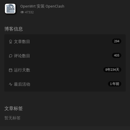
次
OpenWrt 安装 OpenClash
数:
浏
47332
览
次
数:
博客信息
文章数目
294
评论数目
405
运行天数
8年234天
最后活动
1 年前
文章标签
暂无标签