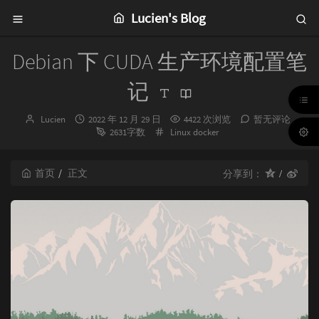
Lucien's Blog
Debian 下 CUDA 生产环境配置笔
记
博
发
Lucien
2022 年 12 月 29 日
4422 次浏览
暂无评论
主：
布
分
2631字数
Linux
docker
时
类：
间：
首页
正文
分享到：