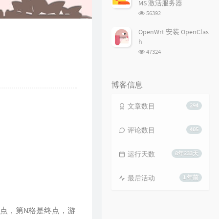
MS 激活服务器
浏
56392
览
次
OpenWrt 安装 OpenClas
数:
h
浏
47324
览
次
数:
博客信息
文章数目
294
评论数目
405
运行天数
8年233天
最后活动
1 年前
点，第N格是终点，游