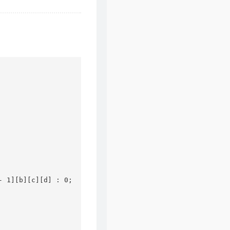
 1][b][c][d] : 0;
