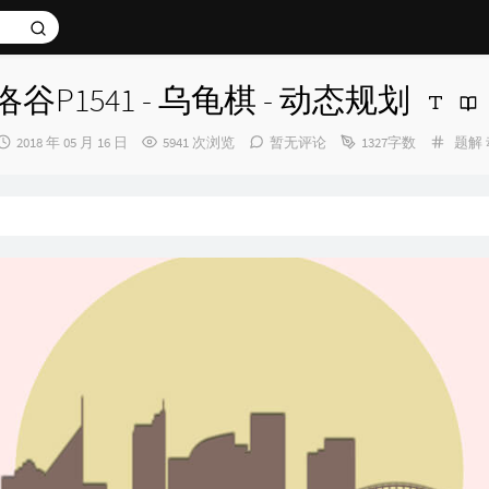
洛谷P1541 - 乌龟棋 - 动态规划
发
分
2018 年 05 月 16 日
5941 次浏览
暂无评论
1327字数
题解
布
类：
时
间：