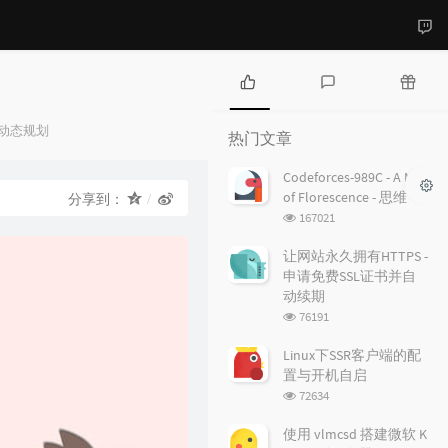
热
最
随
门
新
机
动态规划
热门文章
文
评
文
章
论
章
Codeforces-989C - A Mist
of Florescence - 思维
分享到：
浏
167021
览
次
让网站永久拥有HTTPS -
数:
申请免费SSL证书并自
动续期
浏
76191
览
次
Linux下SSR客户端的配
数:
置与开机自启
浏
72634
览
次
使用 vlmcsd 搭建微软 K
数: