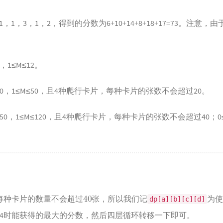
1，3，1，2，得到的分数为6+10+14+8+18+17=73。注意
，1≤M≤12。
120，1≤M≤50，且4种爬行卡片，每种卡片的张数不会超过20。
50，1≤M≤120，且4种爬行卡片，每种卡片的张数不会超过40；0≤ai≤
40
每种卡片的数量不会超过
张，所以我们记
为
dp[a][b][c][d]
4时能获得的最大的分数，然后四层循环转移一下即可。