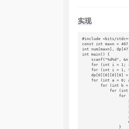
实现
#include <bits/stdc++
const int maxn = 407;
int num[maxn], dp[47
int main() {

    scanf("%d%d", &n,
    for (int i = 1; 
    for (int i = 1, 
    dp[0][0][0][0] = 
    for (int a = 0; 
        for (int b =
            for (int
                for 
                    
                    
                    
                    
                    
                }
