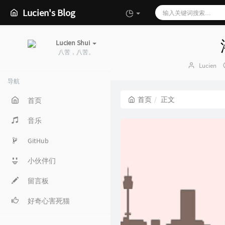
Lucien's Blog
Lucien Shui
八苦，八苦。
博
Lucien
主：
导航
首页
正文
首页
音乐
GitHub
小伙伴们
留言板
好奇心害死猫