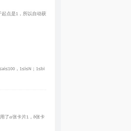
，由于起点是1，所以自动获
100，1≤i≤N；1≤bi
a
b
使用了
张卡片1，
张卡