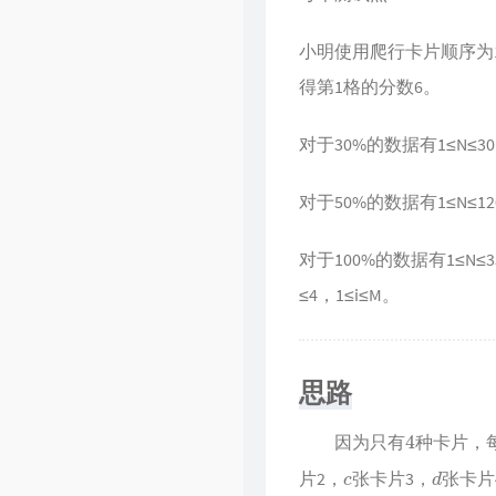
小明使用爬行卡片顺序为1，
得第1格的分数6。
对于30%的数据有1≤N≤30
对于50%的数据有1≤N≤
对于100%的数据有1≤N≤3
≤4，1≤i≤M。
思路
4
因为只有
种卡片，
c
d
片2，
张卡片3，
张卡片