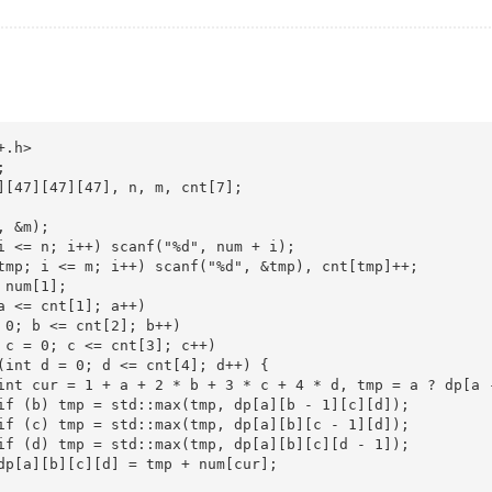
.h>



][47][47][47], n, m, cnt[7];

 &m);

i <= n; i++) scanf("%d", num + i);

tmp; i <= m; i++) scanf("%d", &tmp), cnt[tmp]++;

num[1];

a <= cnt[1]; a++)

 0; b <= cnt[2]; b++)

 c = 0; c <= cnt[3]; c++)

(int d = 0; d <= cnt[4]; d++) {

int cur = 1 + a + 2 * b + 3 * c + 4 * d, tmp = a ? dp[a -
if (b) tmp = std::max(tmp, dp[a][b - 1][c][d]);

if (c) tmp = std::max(tmp, dp[a][b][c - 1][d]);

if (d) tmp = std::max(tmp, dp[a][b][c][d - 1]);

dp[a][b][c][d] = tmp + num[cur];
