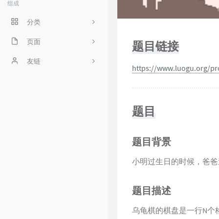
组成
分类
程序人生
页面
题目链接
ACM
好奇心害死猫
友链
https://www.luogu.org/
操作系统
Irene's Blog
工程
Sciorz'Blog
题目
zuhiul
4
机器学习
龙门外的鱼
题目背景
XorSum's blog
小明过生日的时候，爸爸
Jessica's Blog
题目描述
protagonist
乌龟棋的棋盘是一行N个
Ryan's Workspace