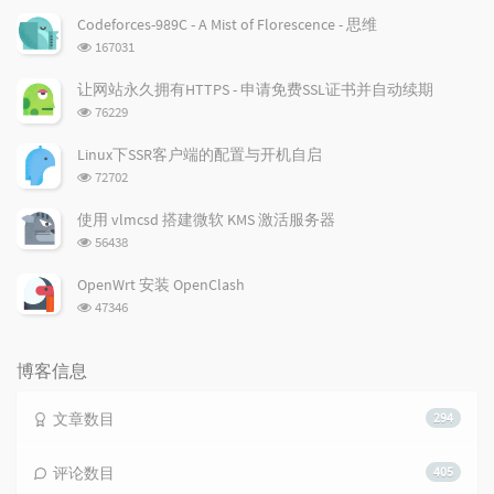
章
论
章
Codeforces-989C - A Mist of Florescence - 思维
浏
167031
览
次
让网站永久拥有HTTPS - 申请免费SSL证书并自动续期
数:
浏
76229
览
次
Linux下SSR客户端的配置与开机自启
数:
浏
72702
览
次
使用 vlmcsd 搭建微软 KMS 激活服务器
数:
浏
56438
览
次
OpenWrt 安装 OpenClash
数:
浏
47346
览
次
数:
博客信息
文章数目
294
评论数目
405