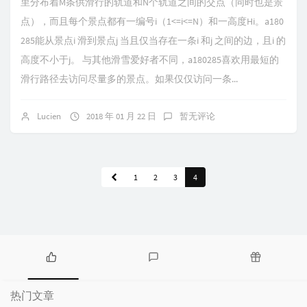
里分布着M条供滑行的轨道和N个轨道之间的交点（同时也是景
点），而且每个景点都有一编号i（1<=i<=N）和一高度Hi。a180
285能从景点i 滑到景点j 当且仅当存在一条i 和j 之间的边，且i 的
高度不小于j。 与其他滑雪爱好者不同，a180285喜欢用最短的
滑行路径去访问尽量多的景点。如果仅仅访问一条...
Lucien
2018 年 01 月 22 日
暂无评论
1
2
3
4
热
最
随
门
新
机
热门文章
文
评
文