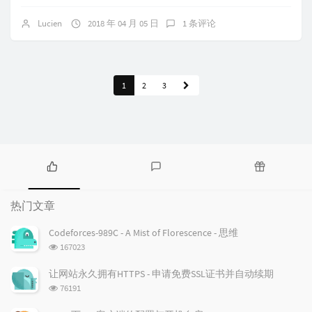
Lucien
2018 年 04 月 05 日
1 条评论
1
2
3
热
最
随
门
新
机
热门文章
文
评
文
章
论
章
Codeforces-989C - A Mist of Florescence - 思维
浏
167023
览
次
让网站永久拥有HTTPS - 申请免费SSL证书并自动续期
数:
浏
76191
览
次