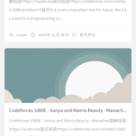
解链接https://lucien.ink题目链接https://codeforces.com/contes
t/1080/problem/F题目It is a very important day for Katya. She ha
s a test in a programming cl...
Lucien
2018 年 12 月 09 日
暂无评论
Codeforces 1080E - Sonya and Matrix Beauty - Manacher
Codeforces 1080E - Sonya and Matrix Beauty - Manacher题解链接
https://lucien.ink题目链接https://codeforces.com/contest/1080/