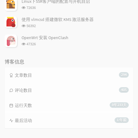
Linux下SSR客户端的配置与开机自启
数:
浏
72636
览
次
使用 vlmcsd 搭建微软 KMS 激活服务器
数:
浏
56392
览
次
OpenWrt 安装 OpenClash
数:
浏
47326
览
次
数:
博客信息
文章数目
294
评论数目
405
运行天数
8年233天
最后活动
1 年前