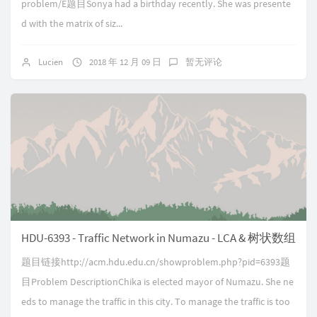
problem/E题目Sonya had a birthday recently. She was presente
d with the matrix of siz...
Lucien
2018 年 12 月 09 日
暂无评论
HDU-6393 - Traffic Network in Numazu - LCA & 树状数组
题目链接http://acm.hdu.edu.cn/showproblem.php?pid=6393题
目Problem DescriptionChika is elected mayor of Numazu. She ne
eds to manage the traffic in this city. To manage the traffic is too