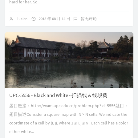
hard for her. So ...
Lucien
2018 年 08 月 14 日
暂无评论
UPC-5556 - Black and White - 扫描线 & 线段树
题目链接：http://exam.upc.edu.cn/problem.php?id=5556题目：
题目描述Consider a square map with N × N cells. We indicate the
coordinate of a cell by (i, j), where 1 ≤ i, j ≤ N . Each cell has a color
either white...