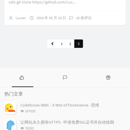
udo git clone https://github.com/Luc...
Lucien
2018 年 05 月 10 日
16 条评论
1
2
3
热
最
随
门
新
机
热门文章
文
评
文
章
论
章
Codeforces-989C - A Mist of Florescence - 思维
浏
167025
览
次
让网站永久拥有HTTPS - 申请免费SSL证书并自动续期
数:
浏
76193