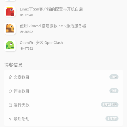
览
次
Linux下SSR客户端的配置与开机自启
数:
浏
72640
览
次
使用 vlmcsd 搭建微软 KMS 激活服务器
数:
浏
56392
览
次
OpenWrt 安装 OpenClash
数:
浏
47332
览
次
数:
博客信息
文章数目
294
评论数目
405
运行天数
8年234天
最后活动
1 年前