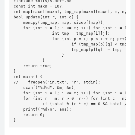
#include <bits/stdc++.h>

const int maxn = 107;

int map[maxn][maxn], tmp_map[maxn][maxn], m, n, tot
bool update(int r, int c) {

    memcpy(tmp_map, map, sizeof(map));

    for (int i = 1; i <= m; i++) for (int j = 1; j
                int tmp = tmp_map[i][j];

                for (int p = i; p < i + r; p++) fo
                        if (tmp_map[p][q] < tmp) re
                        tmp_map[p][q] -= tmp;

                    }

            }

    return true;

}

int main() {

//    freopen("in.txt", "r", stdin);

    scanf("%d%d", &m, &n);

    for (int i = 1; i <= m; i++) for (int j = 1; j
    for (int r = m; r > 0; r--) for (int c = n; c >
            if (total % (r * c) == 0 && total / (r
    printf("%d\n", ans);

    return 0;

}