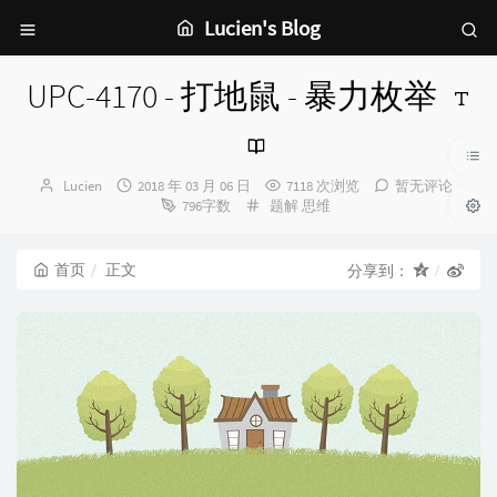
Lucien's Blog
UPC-4170 - 打地鼠 - 暴力枚举
博
发
Lucien
2018 年 03 月 06 日
7118 次浏览
暂无评论
主：
布
分
796字数
题解
思维
时
类：
间：
首页
正文
分享到：