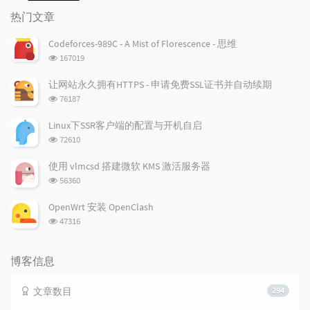
门
新
机
热门文章
文
评
文
章
论
章
Codeforces-989C - A Mist of Florescence - 思维
浏
167019
览
次
让网站永久拥有HTTPS - 申请免费SSL证书并自动续期
数:
浏
76187
览
次
Linux下SSR客户端的配置与开机自启
数:
浏
72610
览
次
使用 vlmcsd 搭建微软 KMS 激活服务器
数:
浏
56360
览
次
OpenWrt 安装 OpenClash
数:
浏
47316
览
次
数:
博客信息
文章数目
294