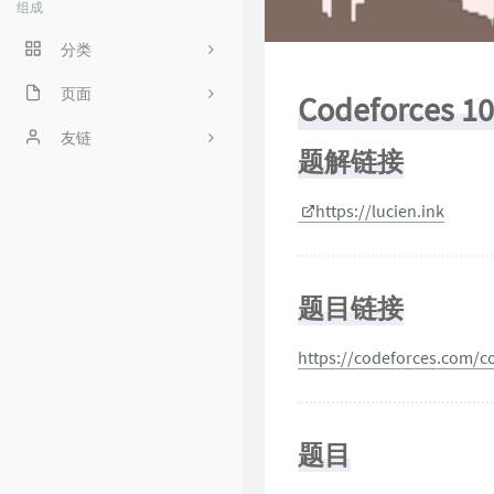
组成
分类
程序人生
页面
Codeforces 1
ACM
好奇心害死猫
友链
题解链接
操作系统
Irene's Blog
https://lucien.ink
工程
Sciorz'Blog
zuhiul
4
题目链接
机器学习
龙门外的鱼
https://codeforces.com/c
XorSum's blog
Jessica's Blog
protagonist
题目
Ryan's Workspace