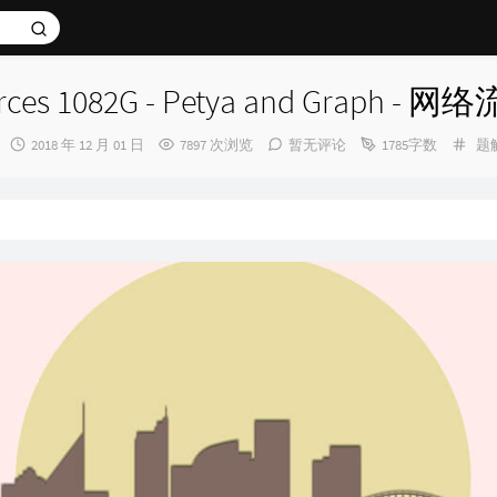
rces 1082G - Petya and Graph - 网络
发
分
2018 年 12 月 01 日
7897 次浏览
暂无评论
1785字数
题
布
类
时
间：