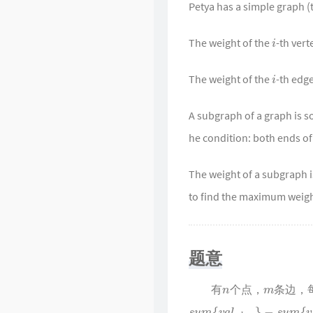
Petya has a simple graph (t
Singularity
i
The weight of the
-th vert
i
The weight of the
-th edge
A subgraph of a graph is s
he condition: both ends of
The weight of a subgraph is
to find the maximum weigh
题意
n
m
有
个点，
条边，
s
u
m
{
v
a
l
e
d
g
e
s
}
−
s
u
m
{
v
a