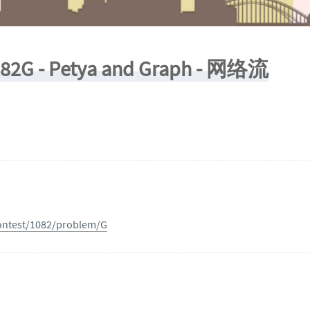
082G - Petya and Graph - 网络流
ontest/1082/problem/G
n