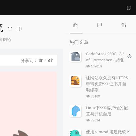
流
热
最
随
门
新
机
解
图论
热门文章
：
文
评
文
章
论
章
Codeforces-989C - A Mist
of Florescence - 思维
分享到：
浏
167019
览
次
让网站永久拥有HTTPS -
数:
申请免费SSL证书并自
动续期
浏
76189
览
次
Linux下SSR客户端的配
数:
置与开机自启
浏
72634
览
次
使用 vlmcsd 搭建微软 K
数: