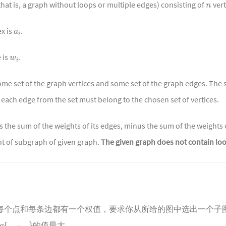
hat is, a graph without loops or multiple edges) consisting of
vert
a
i
ex is
.
w
i
 is
.
ome set of the graph vertices and some set of the graph edges. The 
 each edge from the set must belong to the chosen set of vertices.
 the sum of the weights of its edges, minus the sum of the weights o
t of subgraph of given graph.
The given graph does not contain lo
每个点和每条边都有一个权值，要求你从所给的图中选出一个子
l
v
e
r
t
i
c
e
s
}
的值最大。