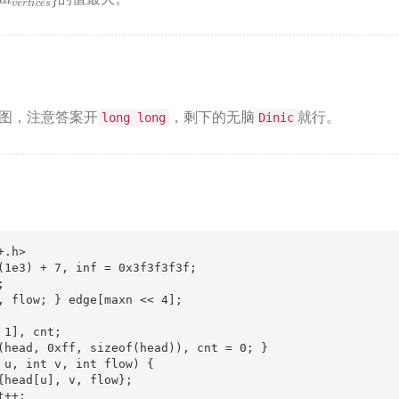
图，注意答案开
，剩下的无脑
就行。
long long
Dinic
.h>

(1e3) + 7, inf = 0x3f3f3f3f;



, flow; } edge[maxn << 4];

1], cnt;

(head, 0xff, sizeof(head)), cnt = 0; }

 u, int v, int flow) {

{head[u], v, flow};

++;
