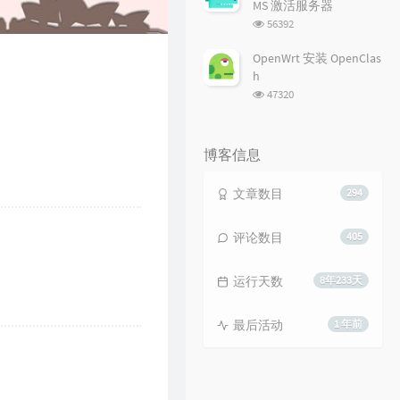
MS 激活服务器
浏
56392
览
次
OpenWrt 安装 OpenClas
数:
h
浏
47320
览
次
数:
博客信息
文章数目
294
评论数目
405
运行天数
8年233天
最后活动
1 年前
m