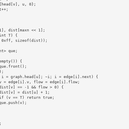
{head[v], u, 0};

++;

1], dist[maxn << 1];

nt T) {

 0xff, sizeof(dist));

t> que;

mpty()) {

ue.front();

;

 i = graph.head[u]; ~i; i = edge[i].next) {

v = edge[i].v, flow = edge[i].flow;

dist[v] == -1 && flow > 0) {

dist[v] = dist[u] + 1;

if (v == T) return true;

ue.push(v);


