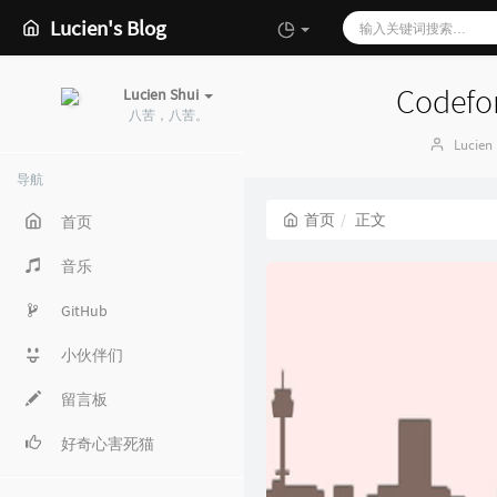
Lucien's Blog
Codefo
Lucien Shui
八苦，八苦。
博
Lucien
主：
导航
首页
正文
首页
音乐
GitHub
小伙伴们
留言板
好奇心害死猫