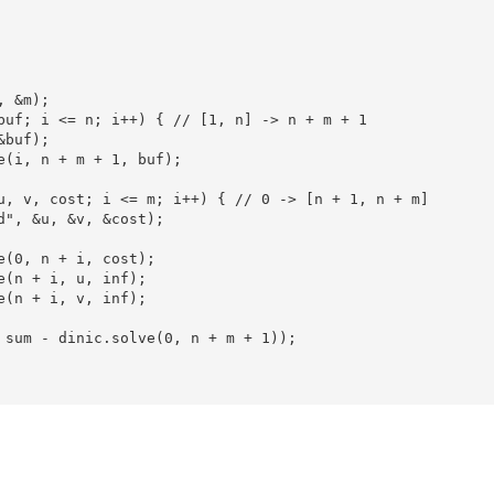
 &m);

buf; i <= n; i++) { // [1, n] -> n + m + 1

buf);

e(i, n + m + 1, buf);

u, v, cost; i <= m; i++) { // 0 -> [n + 1, n + m]

d", &u, &v, &cost);

e(0, n + i, cost);

e(n + i, u, inf);

e(n + i, v, inf);

 sum - dinic.solve(0, n + m + 1));
