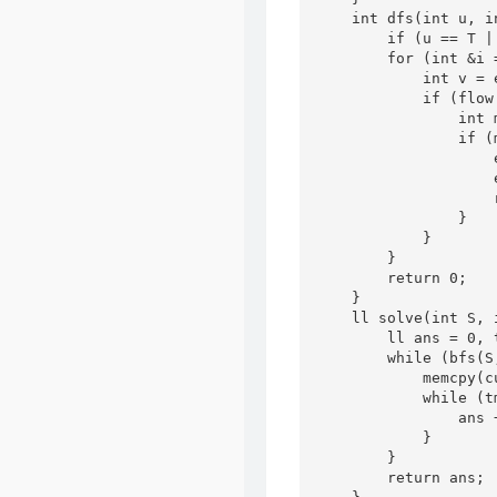
    int dfs(int u, i
        if (u == T |
        for (int &i 
            int v = 
            if (flow
                int 
                if (m
                    
                    
                    r
                }

            }

        }

        return 0;

    }

    ll solve(int S, i
        ll ans = 0, t
        while (bfs(S,
            memcpy(c
            while (t
                ans +
            }

        }

        return ans;
