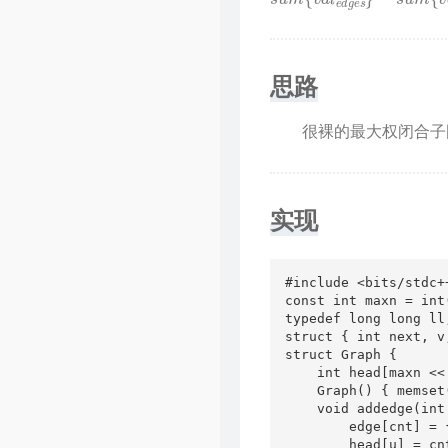
思路
很裸的最大权闭合子
实现
#include <bits/stdc++
const int maxn = int
typedef long long ll;
struct { int next, v
struct Graph {

    int head[maxn << 
    Graph() { memset
    void addedge(int
        edge[cnt] = 
        head[u] = cnt