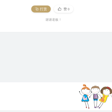
打赏
赞
0
谢谢老板！