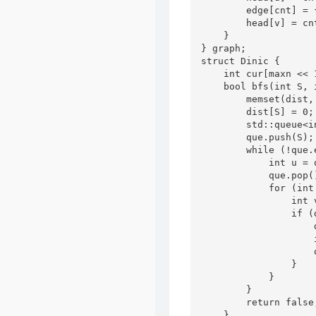
        edge[cnt] = 
        head[v] = cnt
    }

} graph;

struct Dinic {

    int cur[maxn << 
    bool bfs(int S, i
        memset(dist,
        dist[S] = 0;

        std::queue<in
        que.push(S);

        while (!que.e
            int u = q
            que.pop()
            for (int
                int 
                if (
                    
                    
                    q
                }

            }

        }

        return false;
    }
