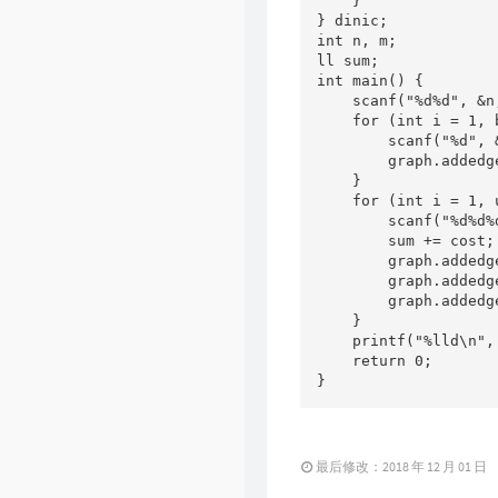
    }

} dinic;

int n, m;

ll sum;

int main() {

    scanf("%d%d", &n,
    for (int i = 1, 
        scanf("%d", &
        graph.addedg
    }

    for (int i = 1, 
        scanf("%d%d%
        sum += cost;

        graph.addedg
        graph.addedg
        graph.addedg
    }

    printf("%lld\n",
    return 0;

}
最后修改：2018 年 12 月 01 日