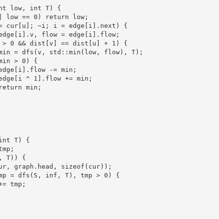
nt low, int T) {

| low == 0) return low;

= cur[u]; ~i; i = edge[i].next) {

edge[i].v, flow = edge[i].flow;

 > 0 && dist[v] == dist[u] + 1) {

min = dfs(v, std::min(low, flow), T);

in > 0) {

edge[i].flow -= min;

edge[i ^ 1].flow += min;

eturn min;

nt T) {

mp;

 T)) {

ur, graph.head, sizeof(cur));

mp = dfs(S, inf, T), tmp > 0) {

= tmp;
