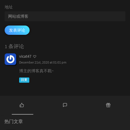
地址
发表评论
1 条评论
vicat47
December 21st, 2020 at 01:01 pm
博主的博客真不戳~
回复
热
最
随
门
新
机
热门文章
文
评
文