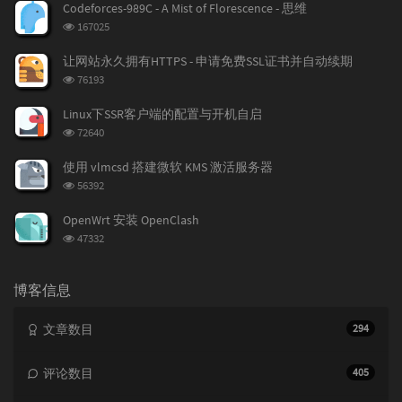
章
论
章
Codeforces-989C - A Mist of Florescence - 思维
浏
167025
览
次
让网站永久拥有HTTPS - 申请免费SSL证书并自动续期
数:
浏
76193
览
次
Linux下SSR客户端的配置与开机自启
数:
浏
72640
览
次
使用 vlmcsd 搭建微软 KMS 激活服务器
数:
浏
56392
览
次
OpenWrt 安装 OpenClash
数:
浏
47332
览
次
数:
博客信息
文章数目
294
评论数目
405