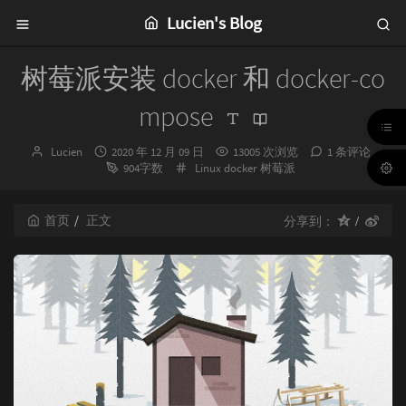
Lucien's Blog
树莓派安装 docker 和 docker-co
mpose
博
发
Lucien
2020 年 12 月 09 日
13005 次浏览
1 条评论
主：
布
分
904字数
Linux
docker
树莓派
时
类：
间：
首页
正文
分享到：