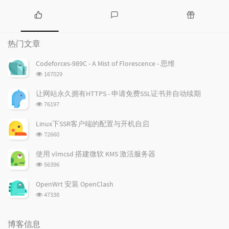
热
最
随
门
新
机
热门文章
文
评
文
章
论
章
Codeforces-989C - A Mist of Florescence - 思维
浏
167029
览
次
让网站永久拥有HTTPS - 申请免费SSL证书并自动续期
数:
浏
76197
览
次
Linux下SSR客户端的配置与开机自启
数:
浏
72660
览
次
使用 vlmcsd 搭建微软 KMS 激活服务器
数:
浏
56396
览
次
OpenWrt 安装 OpenClash
数:
浏
47338
览
次
数:
博客信息