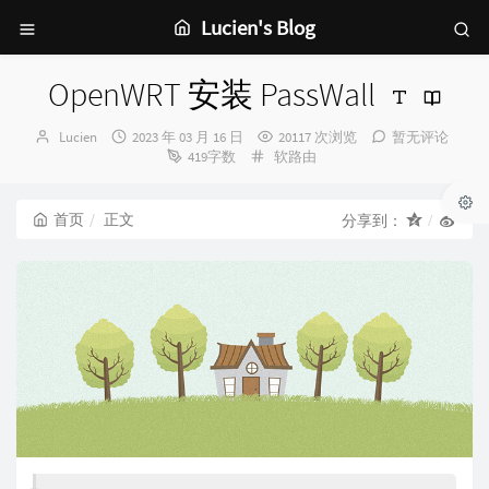
Lucien's Blog
OpenWRT 安装 PassWall
博
发
Lucien
2023 年 03 月 16 日
20117 次浏览
暂无评论
主：
布
分
419字数
软路由
时
类：
间：
首页
正文
分享到：