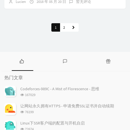
Lucien
2018 年 05 月 20 日
暂无评论
1
2
热
最
随
门
新
机
热门文章
文
评
文
章
论
章
Codeforces-989C - A Mist of Florescence - 思维
浏
167029
览
次
让网站永久拥有HTTPS - 申请免费SSL证书并自动续期
数:
浏
76199
览
次
Linux下SSR客户端的配置与开机自启
数:
浏
72674