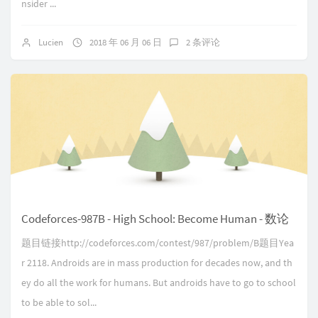
nsider ...
Lucien
2018 年 06 月 06 日
2 条评论
Codeforces-987B - High School: Become Human - 数论
题目链接http://codeforces.com/contest/987/problem/B题目Yea
r 2118. Androids are in mass production for decades now, and th
ey do all the work for humans. But androids have to go to school
to be able to sol...