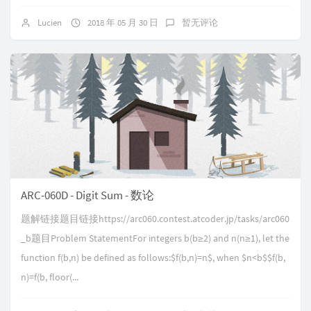
Lucien
2018 年 05 月 30 日
暂无评论
ARC-060D - Digit Sum - 数论
题解链接题目链接https://arc060.contest.atcoder.jp/tasks/arc060
_b题目Problem StatementFor integers b(b≥2) and n(n≥1), let the
function f(b,n) be defined as follows:$f(b,n)=n$, when $n<b$$f(b,
n)=f(b, floor(...