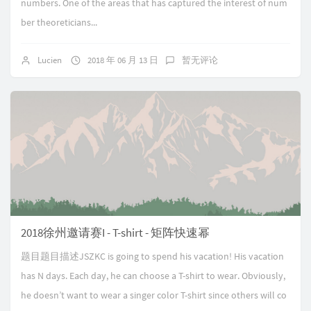
numbers. One of the areas that has captured the interest of num
ber theoreticians...
Lucien
2018 年 06 月 13 日
暂无评论
2018徐州邀请赛I - T-shirt - 矩阵快速幂
题目题目描述JSZKC is going to spend his vacation! His vacation
has N days. Each day, he can choose a T-shirt to wear. Obviously,
he doesn’t want to wear a singer color T-shirt since others will co