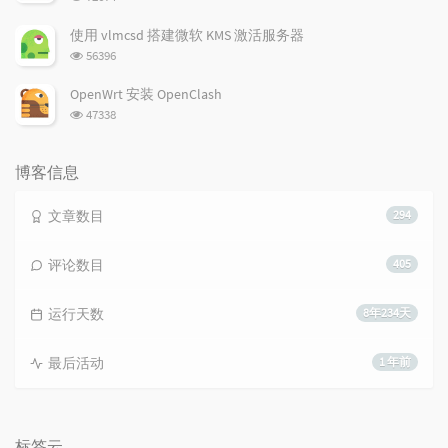
览
次
使用 vlmcsd 搭建微软 KMS 激活服务器
数:
浏
56396
览
次
OpenWrt 安装 OpenClash
数:
浏
47338
览
次
数:
博客信息
文章数目
294
评论数目
405
运行天数
8年234天
最后活动
1 年前
标签云