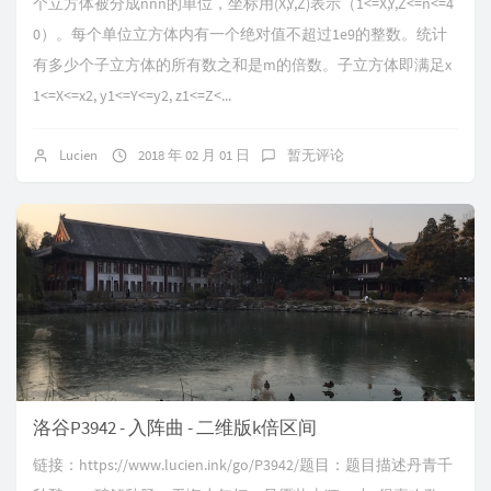
个立方体被分成nnn的单位，坐标用(X,Y,Z)表示（1<=X,Y,Z<=n<=4
0）。每个单位立方体内有一个绝对值不超过1e9的整数。统计
有多少个子立方体的所有数之和是m的倍数。子立方体即满足x
1<=X<=x2, y1<=Y<=y2, z1<=Z<...
Lucien
2018 年 02 月 01 日
暂无评论
洛谷P3942 - 入阵曲 - 二维版k倍区间
链接：https://www.lucien.ink/go/P3942/题目：题目描述丹青千