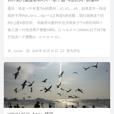
题目：给定一个长度为N的数列，A1, A2, ... AN，如果其中一段连
续的子序列Ai, Ai+1, ... Aj(i <= j)之和是K的倍数，我们就称这个区
间[i, j]是K倍区间。 你能求出数列中总共有多少个K倍区间吗？
输入第一行包含两个整数N和K。(1 <= N, K <= 100000) 以下N行每
行包含一个整数Ai。(1 <= Ai <= 10...
Lucien
2018 年 01 月 31 日
暂无评论