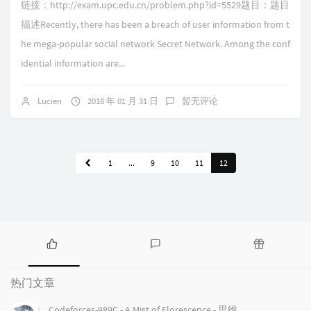
链接：http://exam.upc.edu.cn/problem.php?id=5529题目：题目
描述Recently, there has been a breach of user information from t
he mega-popular social network Secret Network. Among the conf
idential information are...
Lucien
2018 年 01 月 31 日
暂无评论
1
...
9
10
11
12
热
最
随
门
新
机
热门文章
文
评
文
章
论
章
Codeforces-989C - A Mist of Florescence - 思维