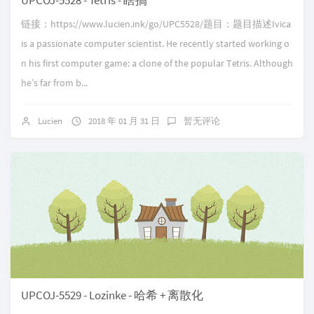
UPCOJ-5528 - Tetris - 瞎搞
链接：https://www.lucien.ink/go/UPC5528/题目：题目描述Ivica
is a passionate computer scientist. He recently started working o
n his first computer game: a clone of the popular Tetris. Although
he’s far from b...
Lucien
2018 年 01 月 31 日
暂无评论
UPCOJ-5529 - Lozinke - 哈希 + 离散化