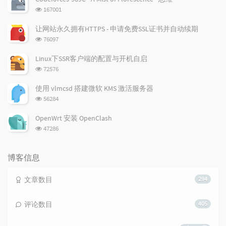
浏
167001
览
次
让网站永久拥有HTTPS - 申请免费SSL证书并自动续期
数:
浏
76097
览
次
Linux下SSR客户端的配置与开机自启
数:
浏
72576
览
次
使用 vlmcsd 搭建微软 KMS 激活服务器
数:
浏
56284
览
次
OpenWrt 安装 OpenClash
数:
浏
47286
览
次
数:
博客信息
文章数目
294
评论数目
405