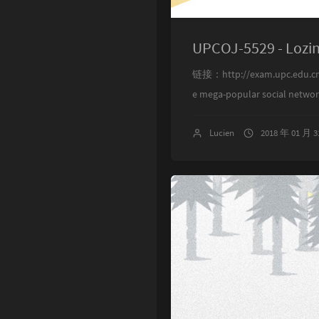
Singularity
UPCOJ-5529 - Lo
链接：http://exam.upc.edu.cn
e mega-popular social network
Lucien
2018 年 01 月 