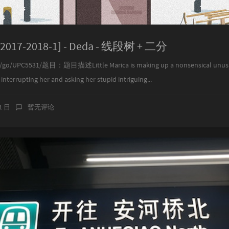
 2017-2018-1] - Deda - 线段树 + 二分
go/UPC5531/题目：题目描述Little Marica is making up a nonsensical unusual f
nterrupting her and asking her stupid intriguing...
31 日
暂无评论