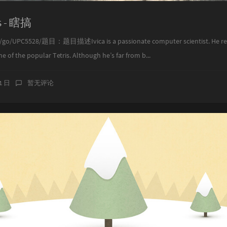
is - 瞎搞
go/UPC5528/题目：题目描述Ivica is a passionate computer scientist. He rece
e of the popular Tetris. Although he’s far from b...
31 日
暂无评论