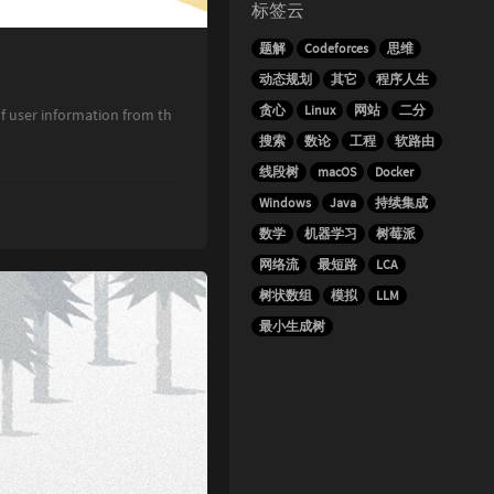
标签云
题解
Codeforces
思维
动态规划
其它
程序人生
贪心
Linux
网站
二分
ser information from th
搜索
数论
工程
软路由
线段树
macOS
Docker
Windows
Java
持续集成
数学
机器学习
树莓派
网络流
最短路
LCA
树状数组
模拟
LLM
最小生成树