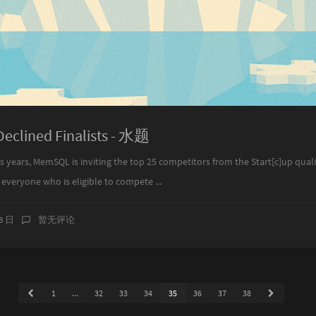
Declined Finalists - 水题
years, MemSQL is inviting the top 25 competitors from the Start[c]up qual
 everyone who is eligible to compete ...
23 日
暂无评论
1
...
32
33
34
35
36
37
38