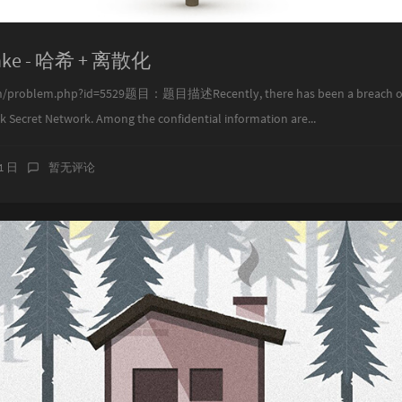
zinke - 哈希 + 离散化
/problem.php?id=5529题目：题目描述Recently, there has been a breach of u
 Secret Network. Among the confidential information are...
31 日
暂无评论