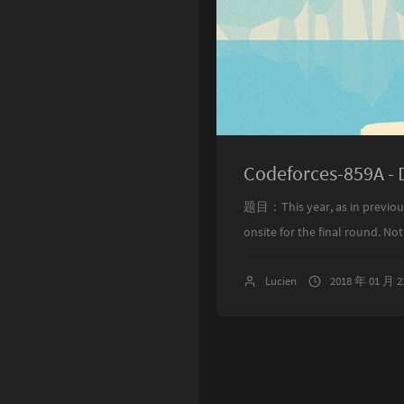
Codeforces-859A - 
题目：This year, as in previous 
onsite for the final round. Not
Lucien
2018 年 01 月 