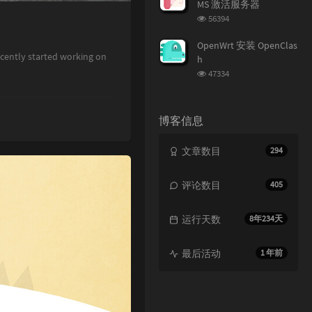
MS 激活服务器
浏
56394
览
次
OpenWrt 安装 OpenClas
数:
ntly started working on
h
浏
47334
览
次
数:
博客信息
文章数目
294
评论数目
405
运行天数
8年234天
最后活动
1 年前