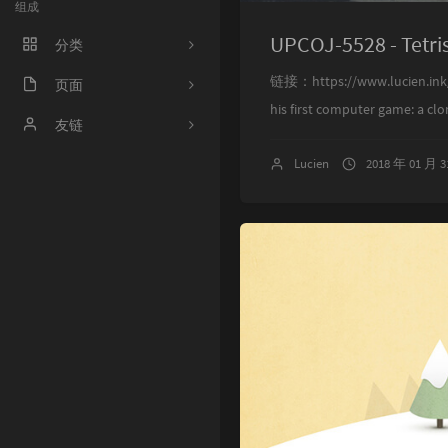
组成
UPCOJ-5528 - Tetr
分类
链接：https://www.lucien.ink/
程序人生
页面
his first computer game: a clon
ACM
好奇心害死猫
友链
Lucien
2018 年 01 月 
操作系统
Irene's Blog
工程
Sciorz'Blog
zuhiul
4
机器学习
龙门外的鱼
XorSum's blog
Jessica's Blog
protagonist
Ryan's Workspace