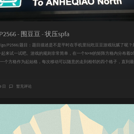
P2566 - 围豆豆 - 状压spfa
cien.ink/go/P2566/题目：题目描述是不是平时在手机里玩吃豆豆游戏玩腻了
起来试一试吧。游戏的规则非常简单，在一个N×M的矩阵方格内分布着
意一个方格作为起始格，每次移动可以随意的走到相邻的四个格子，直到
29 日
暂无评论