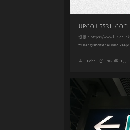
UPCOJ-5531 [COCI
链接：https://www.lucien.ink/
to her grandfather who keeps i
Lucien
2018 年 01 月 