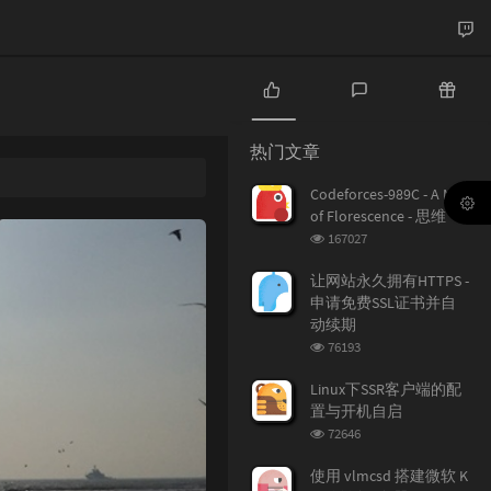
热
最
随
门
新
机
热门文章
文
评
文
章
论
章
Codeforces-989C - A Mist
of Florescence - 思维
浏
167027
览
次
让网站永久拥有HTTPS -
数:
申请免费SSL证书并自
动续期
浏
76193
览
次
Linux下SSR客户端的配
数:
置与开机自启
浏
72646
览
次
使用 vlmcsd 搭建微软 K
数: