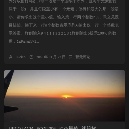
列分成恰好K段，(每一段是一个连续子序列，且每个元素恰好
属于一段)，并且每段至少有一个元素，使得和最大的那一段最
小。请你求出这个最小值。输入第一行两个整数n,K，意义见题
目描述。接下来一行n个整数表示序列Ai输出仅一行一个整数表
示答案。样例输入9 4 1 1 1 3 2 2 1 3 1样例输出5提示100% 的数
据，1≤K≤n≤5×1...
Lucien
2018 年 01 月 22 日
暂无评论
UPCOJ-4124 - SCOI2006 - 动态最值 - 线段树