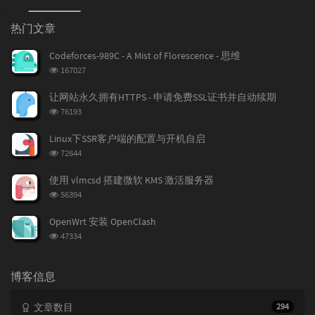
热
最
随
门
新
机
热门文章
文
评
文
章
论
章
Codeforces-989C - A Mist of Florescence - 思维
浏
167027
览
次
让网站永久拥有HTTPS - 申请免费SSL证书并自动续期
数:
浏
76193
览
次
Linux下SSR客户端的配置与开机自启
数:
浏
72644
览
次
使用 vlmcsd 搭建微软 KMS 激活服务器
数:
浏
56394
览
次
OpenWrt 安装 OpenClash
数:
浏
47334
览
次
数:
博客信息
文章数目
294