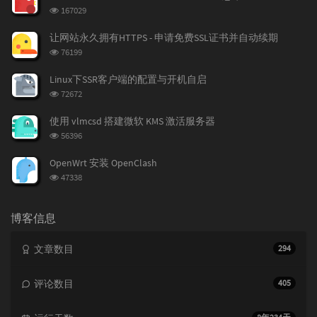
浏
167029
览
次
让网站永久拥有HTTPS - 申请免费SSL证书并自动续期
数:
浏
76199
览
次
Linux下SSR客户端的配置与开机自启
数:
浏
72672
览
次
使用 vlmcsd 搭建微软 KMS 激活服务器
数:
浏
56396
览
次
OpenWrt 安装 OpenClash
数:
浏
47338
览
次
数:
博客信息
文章数目
294
评论数目
405