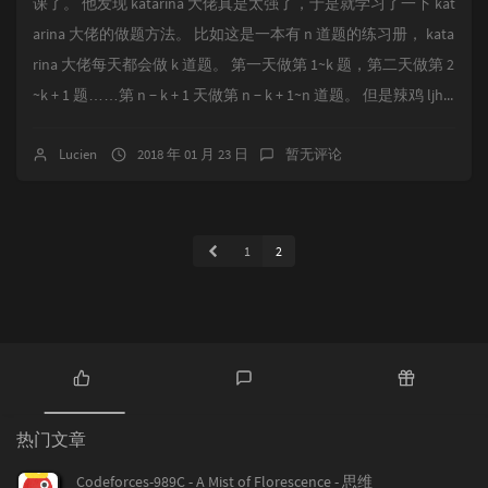
课了。 他发现 katarina 大佬真是太强了，于是就学习了一下 kat
arina 大佬的做题方法。 比如这是一本有 n 道题的练习册， kata
rina 大佬每天都会做 k 道题。 第一天做第 1~k 题，第二天做第 2
~k + 1 题……第 n − k + 1 天做第 n − k + 1~n 道题。 但是辣鸡 ljh...
Lucien
2018 年 01 月 23 日
暂无评论
1
2
热
最
随
门
新
机
热门文章
文
评
文
章
论
章
Codeforces-989C - A Mist of Florescence - 思维