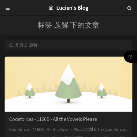
Lucien's Blog
标签 题解 下的文章
首页
题解
Codeforces - 1166B - All the Vowels Please
Codeforces - 1166B - All the Vowels Please地址http://codeforces.