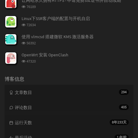
让网站永久拥有HTTPS - 申请免费SSL证书并自动续期
数:
浏
76189
览
次
Linux下SSR客户端的配置与开机自启
数:
浏
72634
览
次
使用 vlmcsd 搭建微软 KMS 激活服务器
数:
浏
56392
览
次
OpenWrt 安装 OpenClash
数:
浏
47320
览
次
数:
博客信息
文章数目
294
评论数目
405
运行天数
8年233天
最后活动
1 年前