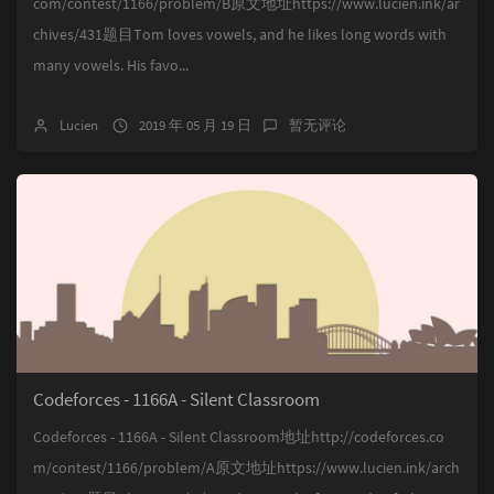
com/contest/1166/problem/B原文地址https://www.lucien.ink/ar
chives/431题目Tom loves vowels, and he likes long words with
many vowels. His favo...
Lucien
2019 年 05 月 19 日
暂无评论
Codeforces - 1166A - Silent Classroom
Codeforces - 1166A - Silent Classroom地址http://codeforces.co
m/contest/1166/problem/A原文地址https://www.lucien.ink/arch