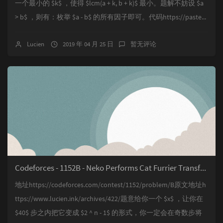
一个最小的 $k$ ，使得 $lcm(a + k, b + k)$ 最小。题解不妨设 $a
> b$ ，则有：枚举 $a - b$ 的所有因子即可。代码https://paste...
Lucien
2019 年 04 月 25 日
暂无评论
Codeforces - 1152B - Neko Performs Cat Furrier Transform
地址https://codeforces.com/contest/1152/problem/B原文地址h
ttps://www.lucien.ink/archives/422/题意给你一个 $x$ ，让你在
$40$ 步之内把它变成 $2 ^ n - 1$ 的形式，你一定会在奇数步将