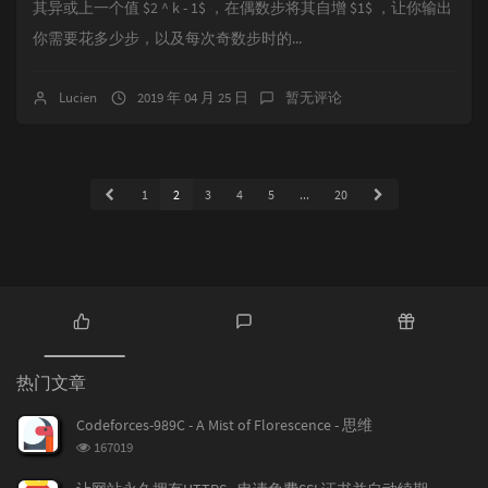
其异或上一个值 $2 ^ k - 1$ ，在偶数步将其自增 $1$ ，让你输出
你需要花多少步，以及每次奇数步时的...
Lucien
2019 年 04 月 25 日
暂无评论
1
2
3
4
5
...
20
热
最
随
门
新
机
热门文章
文
评
文
章
论
章
Codeforces-989C - A Mist of Florescence - 思维
浏
167019
览
次