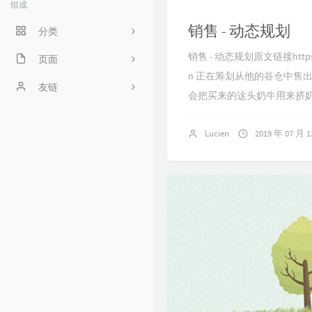
组成
销售 - 动态规划
分类
销售 - 动态规划原文链接https://blo
程序人生
页面
n 正在筹划从他的谷仓中售
ACM
好奇心害死猫
友链
会把买来的这头奶牛用来挤奶
操作系统
Irene's Blog
Lucien
2019 年 07 月 
工程
Sciorz'Blog
zuhiul
4
机器学习
龙门外的鱼
XorSum's blog
Jessica's Blog
protagonist
Ryan's Workspace