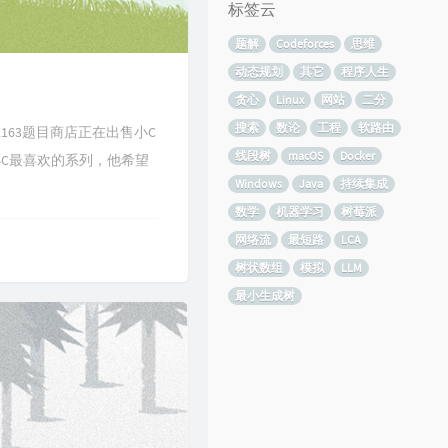
标签云
题解
Codeforces
思维
动态规划
其它
程序人生
贪心
Linux
网站
二分
搜索
数论
工程
软路由
hp?id=12163题目商店正在出售小C
线段树
macOS
Docker
C最喜欢的系列，他希望
Windows
Java
持续集成
数学
机器学习
树莓派
网络流
最短路
LCA
树状数组
模拟
LLM
最小生成树