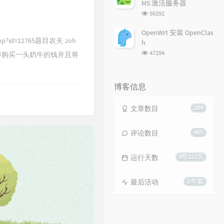
MS 激活服务器
浏
56292
览
次
OpenWrt 安装 OpenClas
数:
.php?id=12765题目农夫 Joh
h
浏
47294
足够购买一头奶牛的钱并且将
览
次
数:
博客信息
文章数目
294
评论数目
405
运行天数
8年227天
最后活动
1 年前