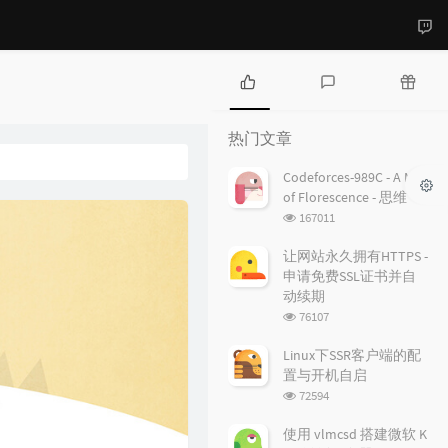
热
最
随
门
新
机
热门文章
文
评
文
章
论
章
Codeforces-989C - A Mist
of Florescence - 思维
浏
167011
览
次
让网站永久拥有HTTPS -
数:
申请免费SSL证书并自
动续期
浏
76107
览
次
Linux下SSR客户端的配
数:
置与开机自启
浏
72594
览
次
使用 vlmcsd 搭建微软 K
数: