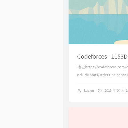
Codeforces - 1153D
地址https://codeforces.com/
nclude <bits/stdc++.h> const in
Lucien
2019 年 04 月 