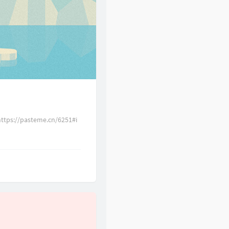
ps://pasteme.cn/6251#i