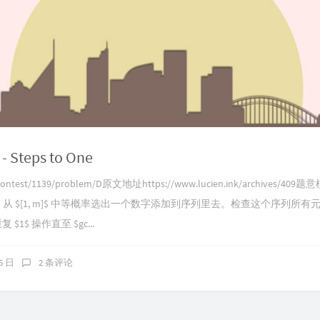
- Steps to One
om/contest/1139/problem/D原文地址https://www.lucien.ink/archiv
$[1, m]$ 中等概率选出一个数字添加到序列里去。检查这个序列所有元素的 
$1$ 操作直至 $gc...
25 日
2 条评论