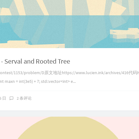
 - Serval and Rooted Tree
contest/1153/problem/D原文地址https://www.lucien.ink/archives/416代码htt
t maxn = int(3e5) + 7; std::vector<int> e...
15 日
2 条评论