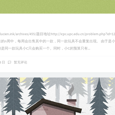
cien.ink/archives/455/题目地址http://icpc.upc.edu.cn/problem.p
的n周中，每周会出售其中的一款，同一款玩具不会重复出现。 由于是小
是同一款玩具小C只会购买一个。同时，小C的预算只有...
08 日
暂无评论