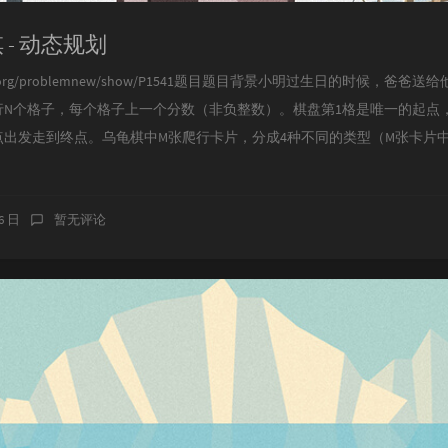
棋 - 动态规划
uogu.org/problemnew/show/P1541题目题目背景小明过生日的时候，
行N个格子，每个格子上一个分数（非负整数）。棋盘第1格是唯一的起点
出发走到终点。乌龟棋中M张爬行卡片，分成4种不同的类型（M张卡片
16 日
暂无评论