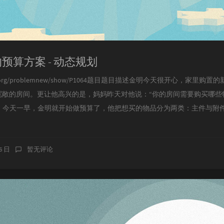
明的预算方案 - 动态规划
uogu.org/problemnew/show/P1064题目题目描述金明今天很开心，家
宽敞的房间。更让他高兴的是，妈妈昨天对他说：“你的房间需要购买哪些
”。今天一早，金明就开始做预算了，他把想买的物品分为两类：主件与附
16 日
暂无评论