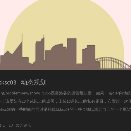
kksc03 - 动态规划
ogu.org/problemnew/show/P1855题目洛谷的运营组决定，如果一名oi
：该团队有20个或以上的成员，上传10道以上的私有题目，布置过一次
sc03的一些时间的同时消耗掉kkksc03的一些金钱以满足自己的一个愿望。Kkk
16 日
暂无评论