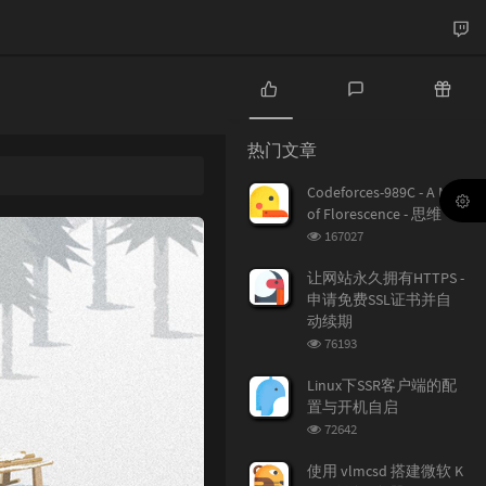
热
最
随
门
新
机
热门文章
文
评
文
章
论
章
Codeforces-989C - A Mist
of Florescence - 思维
浏
167027
览
次
让网站永久拥有HTTPS -
数:
申请免费SSL证书并自
动续期
浏
76193
览
次
Linux下SSR客户端的配
数:
置与开机自启
浏
72642
览
次
使用 vlmcsd 搭建微软 K
数: