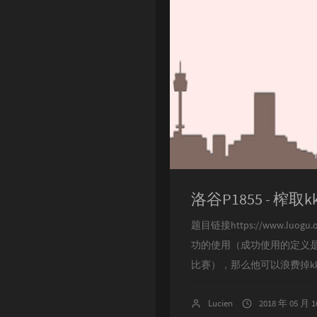
洛谷P1855 - 榨取k
题目链接https://www.lu
功的使用（成功使用的定义是
比赛），那么他可以浪费掉kkk
Lucien
2018 年 05 月 