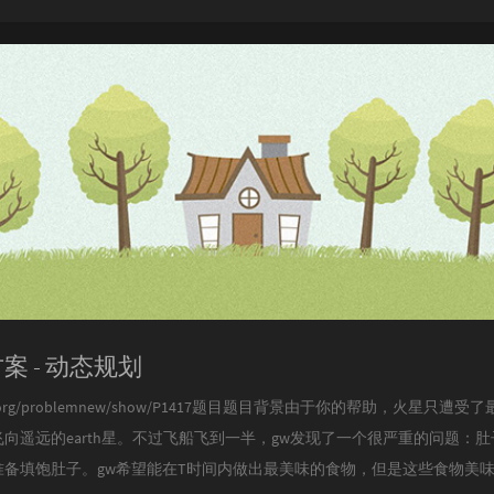
方案 - 动态规划
uogu.org/problemnew/show/P1417题目题目背景由于你的帮助，火星只
向遥远的earth星。不过飞船飞到一半，gw发现了一个很严重的问题：肚
准备填饱肚子。gw希望能在T时间内做出最美味的食物，但是这些食物美