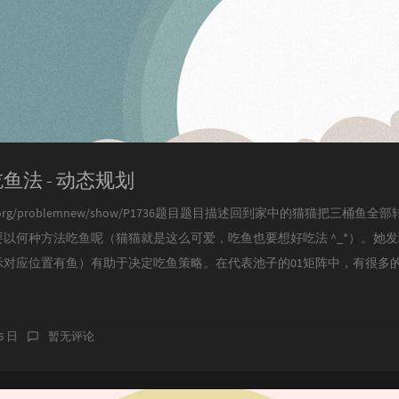
意吃鱼法 - 动态规划
uogu.org/problemnew/show/P1736题目题目描述回到家中的猫猫把三
以何种方法吃鱼呢（猫猫就是这么可爱，吃鱼也要想好吃法 ^_*）。她发
示对应位置有鱼）有助于决定吃鱼策略。在代表池子的01矩阵中，有很多
16 日
暂无评论