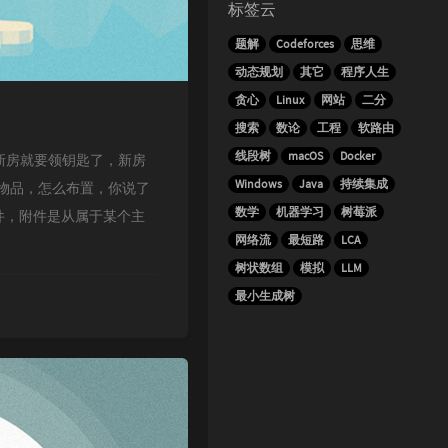
标签云
题解
Codeforces
思维
动态规划
其它
程序人生
贪心
Linux
网站
二分
搜索
数论
工程
软路由
线段树
macOS
Docker
里购置的新房就要领钥匙了，新房
Windows
Java
持续集成
物品，怎么布置，你说了
数学
机器学习
树莓派
件，附件是从属于某个主
网络流
最短路
LCA
树状数组
模拟
LLM
最小生成树