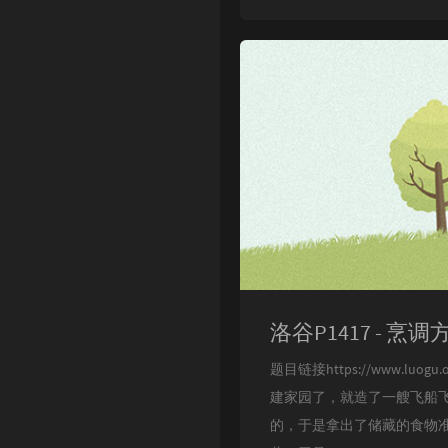
洛谷P1417 - 烹调
题目链接https://www.l
建家园了，就造了一艘飞船飞
的，于是拿出了储藏的食物