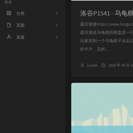
组成
洛谷P1541 - 乌龟
分类
题目链接https://www.l
程序人生
页面
题目描述乌龟棋的棋盘是一
ACM
好奇心害死猫
友链
玩家控制一个乌龟棋子从起点
操作系统
Irene's Blog
的卡片，见样...
工程
Sciorz'Blog
Lucien
2018 年 05 月 
zuhiul
4
机器学习
龙门外的鱼
XorSum's blog
Jessica's Blog
protagonist
Ryan's Workspace