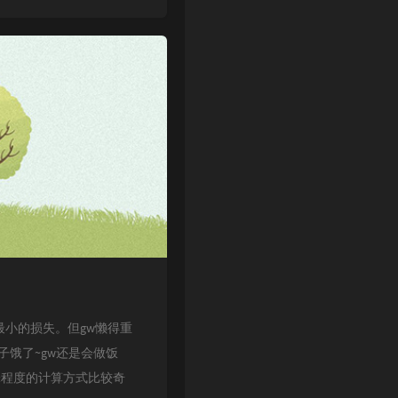
遭受了最小的损失。但gw懒得重
子饿了~gw还是会做饭
味程度的计算方式比较奇