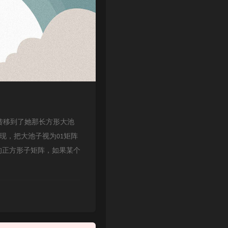
桶鱼全部转移到了她那长方形大池
现，把大池子视为01矩阵
的正方形子矩阵，如果某个