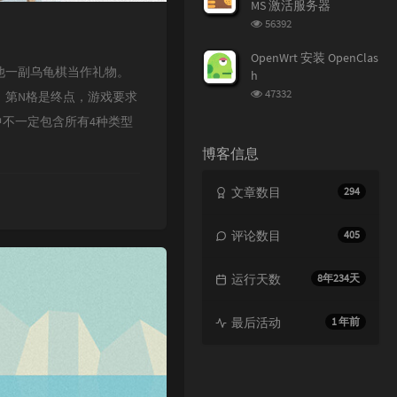
MS 激活服务器
浏
56392
览
次
OpenWrt 安装 OpenClas
数:
爸爸送给他一副乌龟棋当作礼物。
h
浏
47332
，第N格是终点，游戏要求
览
中不一定包含所有4种类型
次
数:
博客信息
文章数目
294
评论数目
405
运行天数
8年234天
最后活动
1 年前